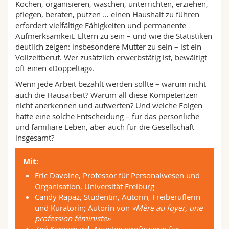
Kochen, organisieren, waschen, unterrichten, erziehen,
Math.-Nat. und Med. Fak.
Mitarbeitende
Webmail
pflegen, beraten, putzen … einen Haushalt zu führen
erfordert vielfältige Fähigkeiten und permanente
Interfakultär
Doktorierende
Vorlesungsverzeichnis
Aufmerksamkeit. Eltern zu sein – und wie die Statistiken
deutlich zeigen: insbesondere Mutter zu sein – ist ein
Vollzeitberuf. Wer zusätzlich erwerbstätig ist, bewältigt
MyUnifr
oft einen «Doppeltag».
Wenn jede Arbeit bezahlt werden sollte – warum nicht
auch die Hausarbeit? Warum all diese Kompetenzen
nicht anerkennen und aufwerten? Und welche Folgen
hätte eine solche Entscheidung – für das persönliche
und familiäre Leben, aber auch für die Gesellschaft
insgesamt?
Mit:
Eric Davoine, Professor für Personalwesen und
Organisation, Universität Freiburg
Candy Rapaz, Studentin, Autorin, Freiberuflerin
und Kuratorin; Autorin von
«Mère au foyer, une
profession féministe»