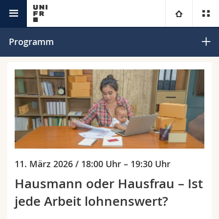
Wissenschaftscafés
Universität
Programm
Fakultäten
Studium
Informationen für
Campus
Theologische Fak.
Forschung
Ressourcen
Rechtswissenschaftliche Fak.
Studieninteressierte
Universität
Wirtschafts- und Sozialwissenschaftliche Fak.
Studierende
Personenverzeichnis
11. März 2026 / 18:00 Uhr – 19:30 Uhr
Weiterbildung
Philosophische Fak.
Medien
Ortsplan
Hausmann oder Hausfrau – Ist
jede Arbeit lohnenswert?
Fak. für Erziehungs- und Bildungswissenschaften
Forschende
Bibliotheken