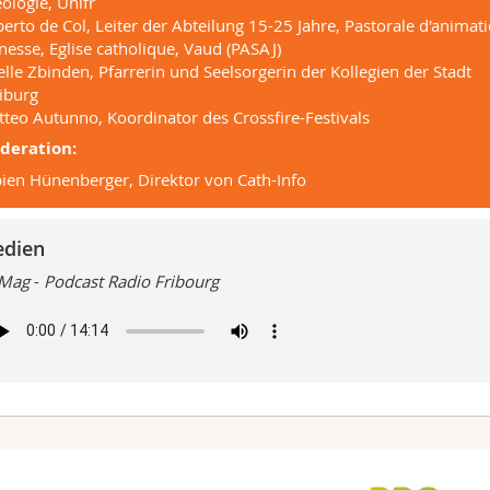
ologie, Unifr
erto de Col, Leiter der Abteilung 15-25 Jahre, Pastorale d'animat
nesse, Eglise catholique, Vaud (PASAJ)
elle Zbinden, Pfarrerin und Seelsorgerin der Kollegien der Stadt
iburg
teo Autunno, Koordinator des Crossfire-Festivals
deration:
ien Hünenberger, Direktor von Cath-Info
dien
 Mag
-
Podcast Radio Fribourg