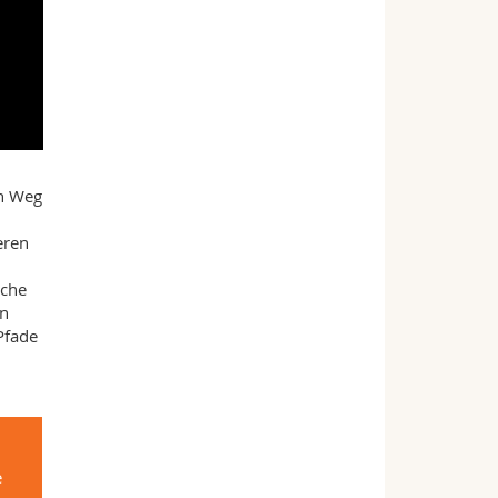
en Weg
eren
rche
en
Pfade
e