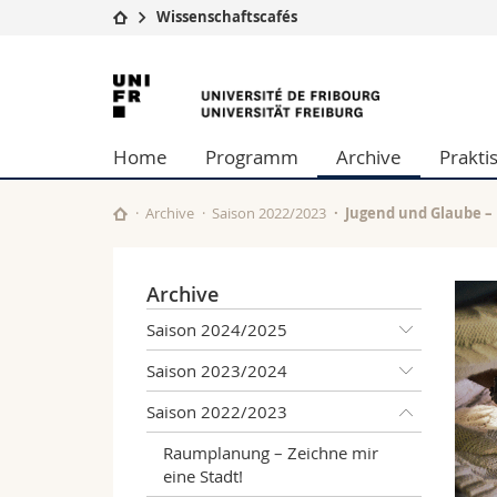
Wissenschaftscafés
Universität
Fakultäten
Universität
Studium
Theologische Fa
Freiburg
Campus
Rechtswissensch
Home
Programm
Archive
Prakti
Forschung
Wirtschafts- un
Universität
Philosophische 
Weiterbildung
Fak. für Erzieh
Archive
Saison 2022/2023
Jugend und Glaube – 
Math.-Nat. und
Interfakultär
Archive
Saison 2024/2025
Saison 2023/2024
Saison 2022/2023
Raumplanung – Zeichne mir
eine Stadt!