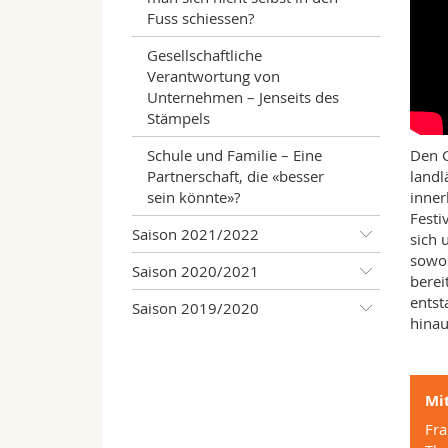
Fuss schiessen?
Gesellschaftliche
Verantwortung von
Unternehmen – Jenseits des
Stämpels
Schule und Familie – Eine
Den G
Partnerschaft, die «besser
landl
sein könnte»?
inner
Festi
Saison 2021/2022
sich 
sowoh
Saison 2020/2021
berei
entst
Saison 2019/2020
hina
Mit
Fra