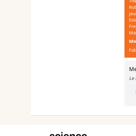
The
Rob
jeu
Est
Fre
Mat
Mo
Fab
Me
Le