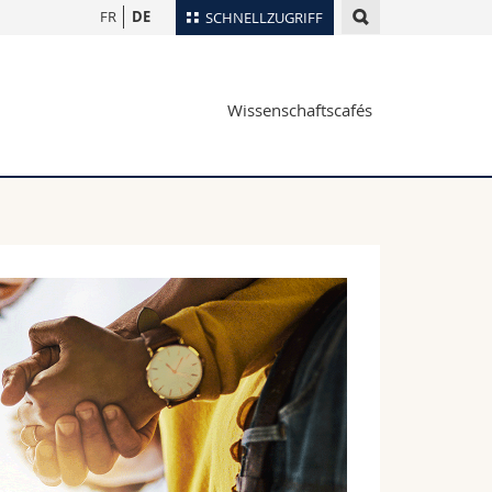
FR
DE
SCHNELLZUGRIFF
für
Personenverzeichnis
Wissenschaftscafés
Ortsplan
te
Bibliotheken
Webmail
Vorlesungsverzeichnis
MyUnifr