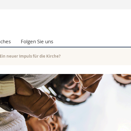
Informationen 
k.
Studieninteressier
aftliche Fak.
Studierende
sches
Folgen Sie uns
d Sozialwissenschaftliche Fak.
Medien
Fak.
Forschende
ungs- und Bildungswissenschaften
Mitarbeitende
Ein neuer Impuls für die Kirche?
 Med. Fak.
Doktorierende