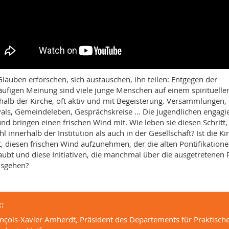
lauben erforschen, sich austauschen, ihn teilen: Entgegen der
äufigen Meinung sind viele junge Menschen auf einem spirituell
halb der Kirche, oft aktiv und mit Begeisterung. Versammlungen,
vals, Gemeindeleben, Gesprächskreise ... Die Jugendlichen engagi
und bringen einen frischen Wind mit. Wie leben sie diesen Schritt,
l innerhalb der Institution als auch in der Gesellschaft? Ist die Ki
t, diesen frischen Wind aufzunehmen, der die alten Pontifikation
aubt und diese Initiativen, die manchmal über die ausgetretenen 
usgehen?
:
nçois-Xavier Amherdt, Präsident des Departements für Praktisch