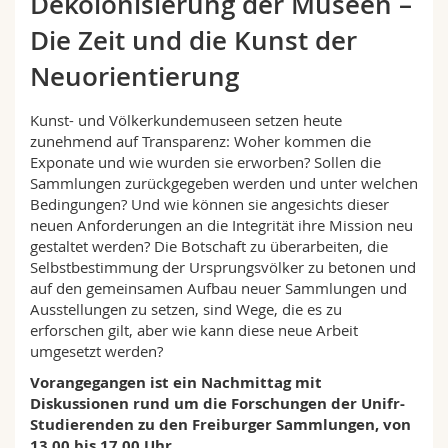
Dekolonisierung der Museen –
Math.-Nat. und Med. Fak.
Mitarbeitende
Webmail
Die Zeit und die Kunst der
Interfakultär
Doktorierende
Neuorientierung
Vorlesungsverzeichnis
Kunst- und Völkerkundemuseen setzen heute
MyUnifr
zunehmend auf Transparenz: Woher kommen die
Exponate und wie wurden sie erworben? Sollen die
Sammlungen zurückgegeben werden und unter welchen
Bedingungen? Und wie können sie angesichts dieser
neuen Anforderungen an die Integrität ihre Mission neu
gestaltet werden? Die Botschaft zu überarbeiten, die
Selbstbestimmung der Ursprungsvölker zu betonen und
auf den gemeinsamen Aufbau neuer Sammlungen und
Ausstellungen zu setzen, sind Wege, die es zu
erforschen gilt, aber wie kann diese neue Arbeit
umgesetzt werden?
Vorangegangen ist ein Nachmittag mit
Diskussionen rund um die Forschungen der Unifr-
Studierenden zu den Freiburger Sammlungen, von
13.00 bis 17.00 Uhr.