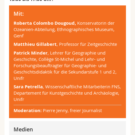
Mit:
Roberta Colombo Dougoud,
Konservatorin der
Ozeanien-Abteilung, Ethnographisches Museum,
Genf
Matthieu Gillabert
, Professor für Zeitgeschichte
Patrick Minder
, Lehrer für Geographie und
Geschichte, Collège St-Michel und Lehr- und
Forschungsbeauftragter für Geographie- und
Geschichtsdidaktik für die Sekundarstufe 1 und 2,
Unifr
Sara Petrella
, Wissenschaftliche Mitarbeiterin FNS,
Departement für Kunstgeschichte und Archäologie,
Unifr
Moderation:
Pierre Jenny, freier Journalist
Medien