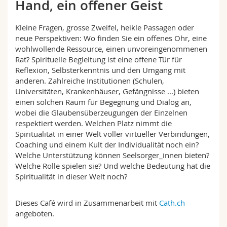
Hand, ein offener Geist
Math.-Nat. und Med. Fak.
Mitarbeitende
Webmail
Kleine Fragen, grosse Zweifel, heikle Passagen oder
Interfakultär
Doktorierende
Vorlesungsverzeichnis
neue Perspektiven: Wo finden Sie ein offenes Ohr, eine
wohlwollende Ressource, einen unvoreingenommenen
Rat? Spirituelle Begleitung ist eine offene Tür für
MyUnifr
Reflexion, Selbsterkenntnis und den Umgang mit
anderen. Zahlreiche Institutionen (Schulen,
Universitäten, Krankenhäuser, Gefängnisse ...) bieten
einen solchen Raum für Begegnung und Dialog an,
wobei die Glaubensüberzeugungen der Einzelnen
respektiert werden. Welchen Platz nimmt die
Spiritualität in einer Welt voller virtueller Verbindungen,
Coaching und einem Kult der Individualität noch ein?
Welche Unterstützung können Seelsorger_innen bieten?
Welche Rolle spielen sie? Und welche Bedeutung hat die
Spiritualität in dieser Welt noch?
Dieses Café wird in Zusammenarbeit mit
Cath.ch
angeboten.