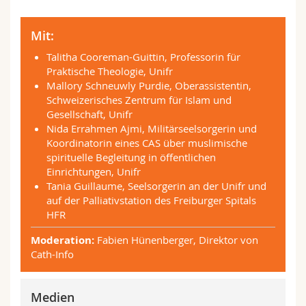
Mit:
Talitha Cooreman-Guittin, Professorin für
Praktische Theologie, Unifr
Mallory Schneuwly Purdie, Oberassistentin,
Schweizerisches Zentrum für Islam und
Gesellschaft, Unifr
Nida Errahmen Ajmi, Militärseelsorgerin und
Koordinatorin eines CAS über muslimische
spirituelle Begleitung in öffentlichen
Einrichtungen, Unifr
Tania Guillaume, Seelsorgerin an der Unifr und
auf der Palliativstation des Freiburger Spitals
HFR
Moderation:
Fabien Hünenberger, Direktor von
Cath-Info
Medien