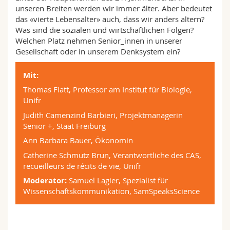
Math.-Nat. und Med. Fak.
Mitarbeitende
Webmail
unseren Breiten werden wir immer älter. Aber bedeutet
das «vierte Lebensalter» auch, dass wir anders altern?
Was sind die sozialen und wirtschaftlichen Folgen?
Interfakultär
Doktorierende
Vorlesungsverzeichnis
Welchen Platz nehmen Senior_innen in unserer
Gesellschaft oder in unserem Denksystem ein?
MyUnifr
Mit:
Thomas Flatt, Professor am Institut für Biologie,
Unifr
Judith Camenzind Barbieri, Projektmanagerin
Senior +, Staat Freiburg
Ann Barbara Bauer, Ökonomin
Catherine Schmutz Brun, Verantwortliche des CAS,
recueilleurs de récits de vie, Unifr
Moderator:
Samuel Lagier, Spezialist für
Wissenschaftskommunikation, SamSpeaksScience