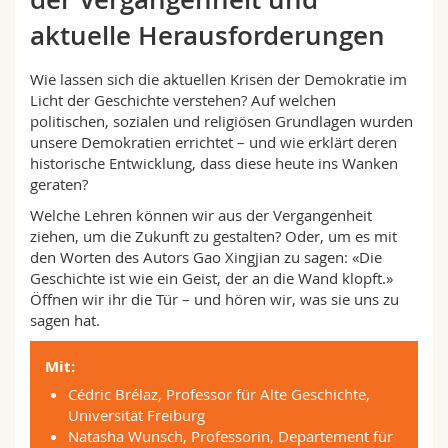
Math.-Nat. und Med. Fak.
Mitarbeitende
Webmail
aktuelle Herausforderungen
Interfakultär
Doktorierende
Vorlesungsverzeichnis
Wie lassen sich die aktuellen Krisen der Demokratie im
Licht der Geschichte verstehen? Auf welchen
politischen, sozialen und religiösen Grundlagen wurden
MyUnifr
unsere Demokratien errichtet – und wie erklärt deren
historische Entwicklung, dass diese heute ins Wanken
geraten?
Welche Lehren können wir aus der Vergangenheit
ziehen, um die Zukunft zu gestalten? Oder, um es mit
den Worten des Autors Gao Xingjian zu sagen: «Die
Geschichte ist wie ein Geist, der an die Wand klopft.»
Öffnen wir ihr die Tür – und hören wir, was sie uns zu
sagen hat.
Mit:
Cédric Brélaz, Professor für Alte Geschichte,
Universität Freiburg
Natasha Wunsch, Professorin, Departement für