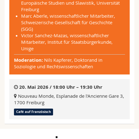
Europäische Studien und Slawistik, Universität
Freiburg
Marc Aberle, wissenschaftlicher Mitarbeiter,
Schweizerische Gesellschaft für Geschichte
(SGG)
Victor Sanchez-Mazas, wissenschaftlicher
Mitarbeiter, Institut für Staatsbürgerkunde,
Unige
Moderation:
Nils Kapferer, Doktorand in
Soziologie und Rechtswissenschaften
20. Mai 2026 / 18:00 Uhr – 19:30 Uhr
Nouveau Monde, Esplanade de l'Ancienne Gare 3,
1700 Freiburg
Café auf Französisch