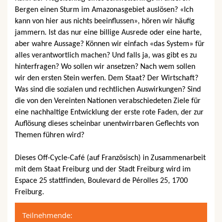
Math.-Nat. und Med. Fak.
Mitarbeitende
Webmail
Bergen einen Sturm im Amazonasgebiet auslösen? «Ich
kann von hier aus nichts beeinflussen», hören wir häufig
Interfakultär
jammern. Ist das nur eine billige Ausrede oder eine harte,
Doktorierende
Vorlesungsverzeichnis
aber wahre Aussage? Können wir einfach «das System» für
alles verantwortlich machen? Und falls ja, was gibt es zu
MyUnifr
hinterfragen? Wo sollen wir ansetzen? Nach wem sollen
wir den ersten Stein werfen. Dem Staat? Der Wirtschaft?
Was sind die sozialen und rechtlichen Auswirkungen? Sind
die von den Vereinten Nationen verabschiedeten Ziele für
eine nachhaltige Entwicklung der erste rote Faden, der zur
Auflösung dieses scheinbar unentwirrbaren Geflechts von
Themen führen wird?
Dieses Off-Cycle-Café (auf Französisch) in Zusammenarbeit
mit dem Staat Freiburg und der Stadt Freiburg wird im
Espace 25 stattfinden, Boulevard de Pérolles 25, 1700
Freiburg.
Teilnehmende: