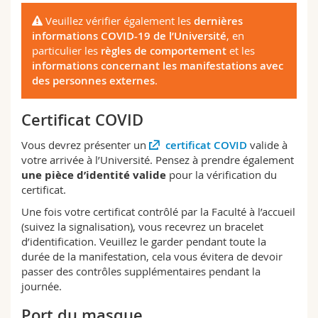
Sciences et médecine
Collaborateurs
Webmail
Veuillez vérifier également les
dernières
informations COVID-19 de l’Université
, en
Interfacultaire
Doctorants
Programme des cours
particulier les
règles de comportement
et les
informations concernant les manifestations avec
des personnes externes
.
MyUnifr
Certificat COVID
Vous devrez présenter un
certificat COVID
valide à
votre arrivée à l’Université. Pensez à prendre également
une pièce d
’
identité valide
pour la vérification du
certificat.
Une fois votre certificat contrôlé par la Faculté à l’accueil
(suivez la signalisation), vous recevrez un bracelet
d’identification. Veuillez le garder pendant toute la
durée de la manifestation, cela vous évitera de devoir
passer des contrôles supplémentaires pendant la
journée.
Port du masque