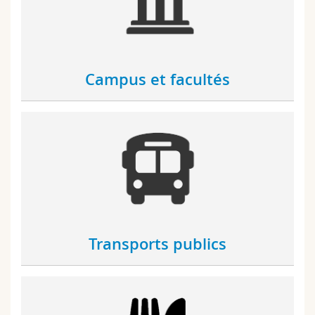
Sciences et médecine
Collaborateurs
Webmail
Interfacultaire
Doctorants
Programme des cours
Campus et facultés
MyUnifr
Transports publics