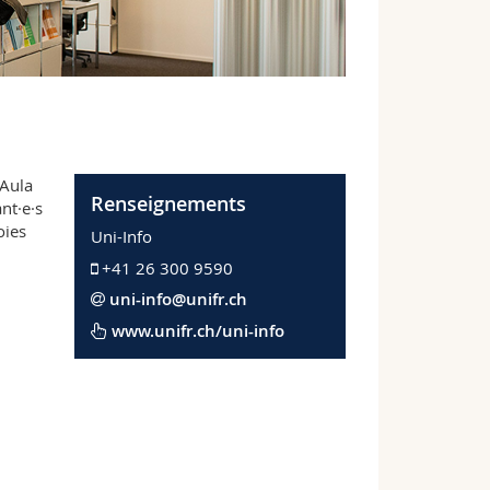
’Aula
Renseignements
nt·e·s
oies
Uni-Info
+41 26 300 9590
uni-info@unifr.ch
www.unifr.ch/uni-info