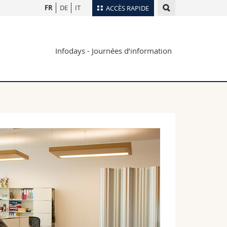
FR
DE
IT
ACCÈS RAPIDE
Annuaire du personnel
Infodays - Journées d’information
Plan d'accès
nts
Bibliothèques
Webmail
rs
Programme des cours
MyUnifr