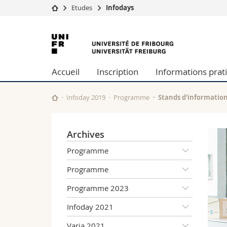
Etudes
Infodays
Université
Facultés
Université
Etudes
Théologie
de
Campus
Droit
Accueil
Inscription
Informations prat
Recherche
Sciences é
Fribourg
Université
Lettres et
Formation continue
Sciences de
Infoday 2019
Programme
Stands d'informatio
Sciences e
Interfacult
Archives
Programme
Programme
Programme 2023
Infoday 2021
Varia 2021