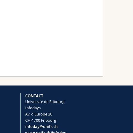
CONTACT
Université de Fribourg
Infodays
Av. d'Europe 20
CH-1700 Fribourg
infoday@unifr.ch
www.unifr.ch/infoday