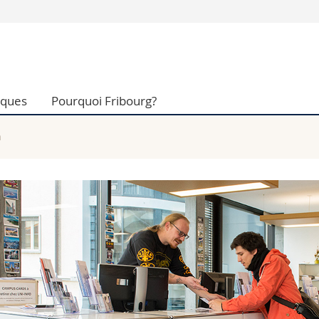
Vous êtes
Futurs étudia
Etudiants
iques
Pourquoi Fribourg?
conomiques et sociales et management
Médias
 sciences humaines
Chercheurs
 l'éducation et de la formation
Collaborateu
n
t médecine
Doctorants
aire