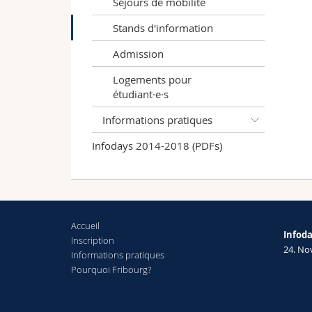
Séjours de mobilité
Stands d'information
Admission
Logements pour
étudiant·e·s
Informations pratiques
Infodays 2014-2018 (PDFs)
Accueil
Infod
Inscription
24. N
Informations pratiques
Pourquoi Fribourg?