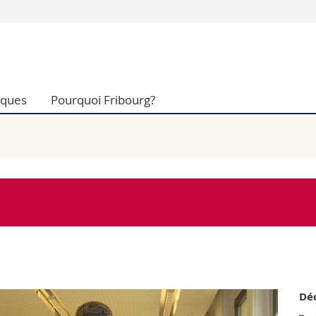
Vous êtes
Futurs étudia
Etudiants
iques
Pourquoi Fribourg?
conomiques et sociales et management
Médias
 sciences humaines
Chercheurs
 l'éducation et de la formation
Collaborateu
t médecine
Doctorants
aire
Déc