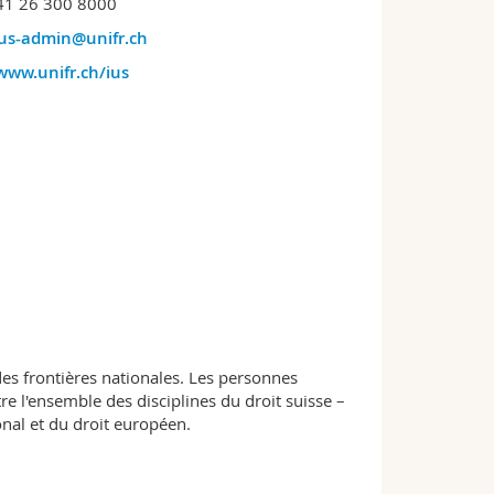
41 26 300 8000
ius-admin@unifr.ch
www.unifr.ch/ius
des frontières nationales. Les personnes
e l'ensemble des disciplines du droit suisse –
onal et du droit européen.