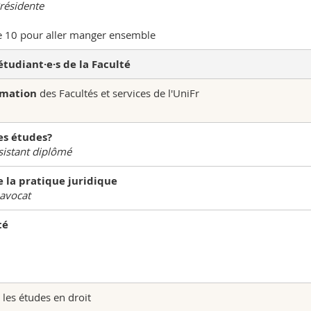
résidente
e 10 pour aller manger ensemble
étudiant·e·s de la Faculté
rmation
des Facultés et services de l'UniFr
es études?
istant diplômé
e la pratique juridique
 avocat
té
 les études en droit