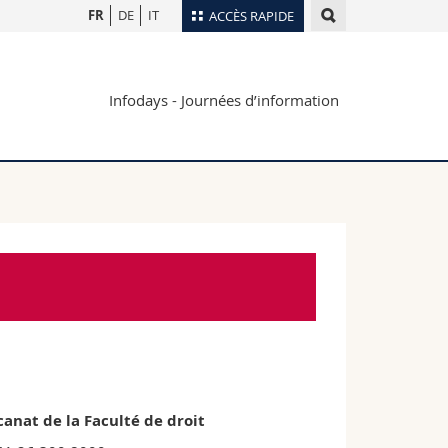
FR
DE
IT
ACCÈS RAPIDE
Annuaire du personnel
Infodays - Journées d’information
Plan d'accès
nts
Bibliothèques
Webmail
rs
Programme des cours
MyUnifr
anat de la Faculté de droit