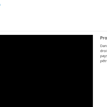
)
Pro
Dans
droi
pays
pétr