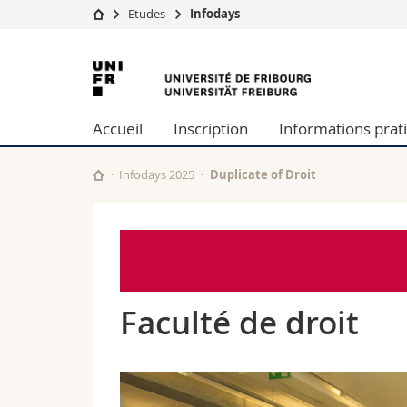
Etudes
Infodays
Université
Facultés
Université
Etudes
Théologie
de
Campus
Droit
Accueil
Inscription
Informations prat
Recherche
Sciences é
Fribourg
Université
Lettres et
Formation continue
Sciences de
Infodays 2025
Duplicate of Droit
Sciences e
Interfacult
Faculté de droit