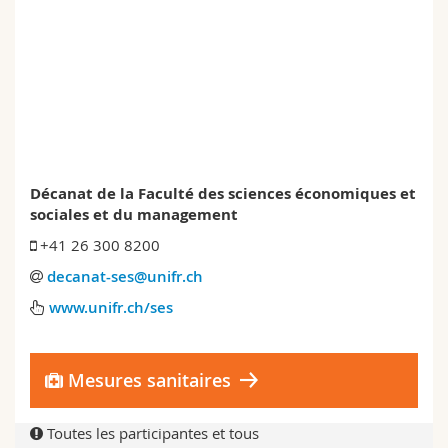
Sciences et médecine
Collaborateurs
Webmail
Interfacultaire
Doctorants
Programme des cours
MyUnifr
Décanat de la Faculté des sciences économiques et
sociales et du management
+41 26 300 8200
decanat-ses@unifr.ch
www.unifr.ch/ses
Mesures sanitaires
Toutes les participantes et tous