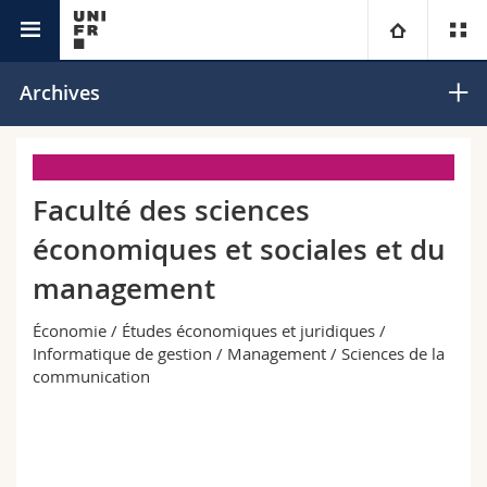
Etudes
Infodays
Université
Archives
Facultés
Etudes
Faculté des sciences
Vous êtes
Campus
Théologie
économiques et sociales et du
Recherche
Ressources
Droit
Futurs étudiants
management
Université
Sciences économiques et sociales et management
Etudiants
Annuaire du personnel
Économie / Études économiques et juridiques /
Informatique de gestion / Management / Sciences de la
communication
Formation continue
Lettres et sciences humaines
Médias
Plan d'accès
Sciences de l'éducation et de la formation
Chercheurs
Bibliothèques