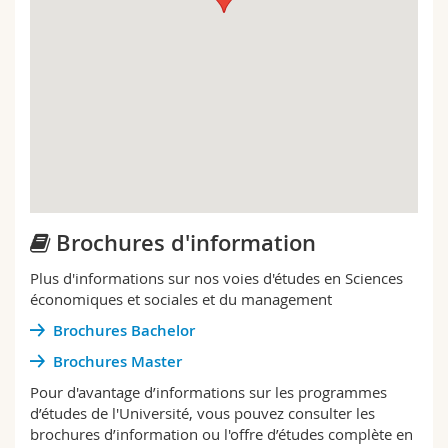
Management
Management
Economie politique
Informatique de gestion
11h15–11h45
Visite guidée des bâtiments
Les études en sciences de la communication à
Fribourg du point de vue des alumni / des
Point de rencontre devant A120
étudiants
11h45–12h50
11h15–11h45
Repas en compagnie des assistant·e·s de la
Visite guidée des bâtiments
Faculté
Point de rencontre devant A140
Brochures d'information
Mensa Pérolles
Plus d'informations sur nos voies d'études en Sciences
11h45–12h50
13h00–14h00
économiques et sociales et du management
Repas en compagnie des assistant·e·s de la
Management - Cours "Quelques éléments sur
Brochures Bachelor
Faculté
l’entreprenariat"
Brochures Master
Mensa Pérolles
A120
Pour d'avantage d’informations sur les programmes
13h00–15h00
14h00–15h00
d’études de l'Université, vous pouvez consulter les
brochures d’information ou l'offre d’études complète en
Session d’interaction et d’information. Les
Économie politique - Cours "La compétitivité des