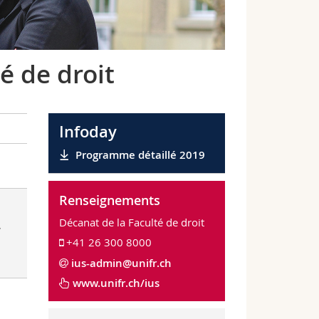
é de droit
Infoday
Programme détaillé 2019
Renseignements
Décanat de la Faculté de droit
,
+41 26 300 8000
ius-admin@unifr.ch
www.unifr.ch/ius