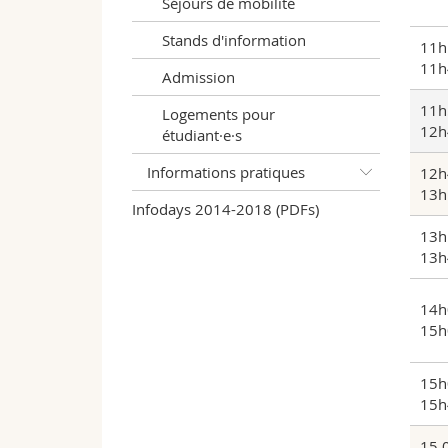
Séjours de mobilité
Stands d'information
11h
11h
Admission
11h
Logements pour
12h
étudiant·e·s
Informations pratiques
12h
13h
Infodays 2014-2018 (PDFs)
13h
13h
14h
15h
15h
15h
15.