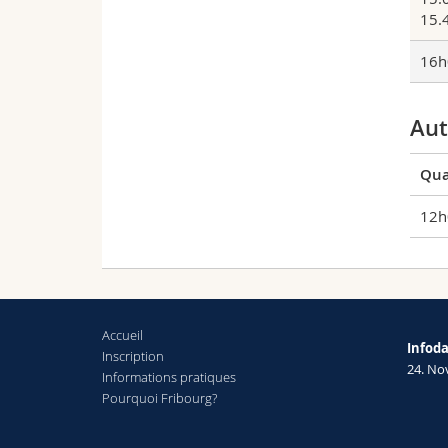
15.
16h
Aut
Qua
12h
Accueil
Infod
Inscription
24. N
Informations pratiques
Pourquoi Fribourg?