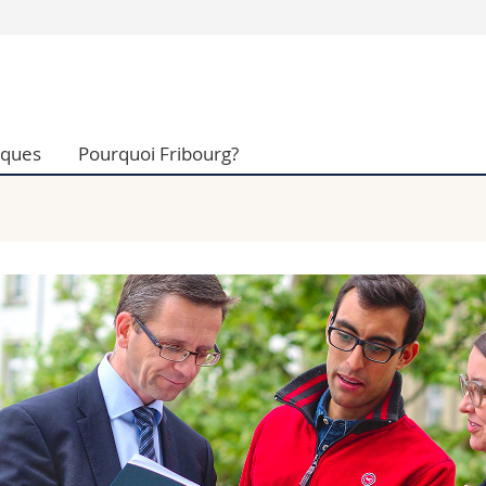
Vous êtes
Futurs étudia
Etudiants
iques
Pourquoi Fribourg?
conomiques et sociales et management
Médias
 sciences humaines
Chercheurs
 l'éducation et de la formation
Collaborateu
t médecine
Doctorants
aire