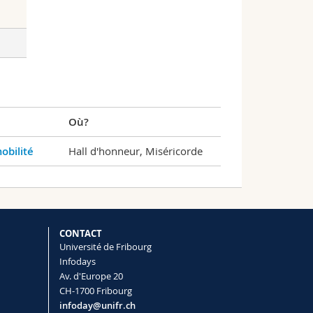
Où?
obilité
Hall d'honneur, Miséricorde
CONTACT
Université de Fribourg
Infodays
Av. d'Europe 20
CH-1700 Fribourg
infoday@unifr.ch