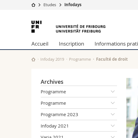
Etudes
Infodays
Université
Facultés
Université
Etudes
Théologie
de
Campus
Droit
Accueil
Inscription
Informations prat
Recherche
Sciences é
Fribourg
Université
Lettres et
Formation continue
Sciences de
Infoday 2019
Programme
Faculté de droit
Sciences e
Interfacult
Archives
Programme
Programme
Programme 2023
Infoday 2021
Varia 2021