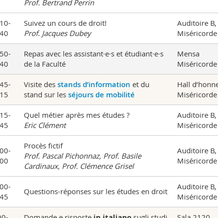
Prof. Bertrand Perrin
10-
Suivez un cours de droit!
Auditoire B,
40
Prof. Jacques Dubey
Miséricorde
50-
Repas avec les assistant·e·s et étudiant·e·s
Mensa
40
de la Faculté
Miséricorde
45-
Visite des
stands d’information
et du
Hall d’honn
15
stand sur les
séjours de mobilité
Miséricorde
15-
Quel métier après mes études ?
Auditoire B,
45
Eric Clément
Miséricorde
Procès fictif
00-
Auditoire B,
Prof. Pascal Pichonnaz,
Prof. Basile
00
Miséricorde
Cardinaux, Prof. Clémence Grisel
00-
Auditoire B,
Questions-réponses sur les études en droit
45
Miséricorde
00-
Domande e risposte
in italiano
sugli studi
Sala 2120,