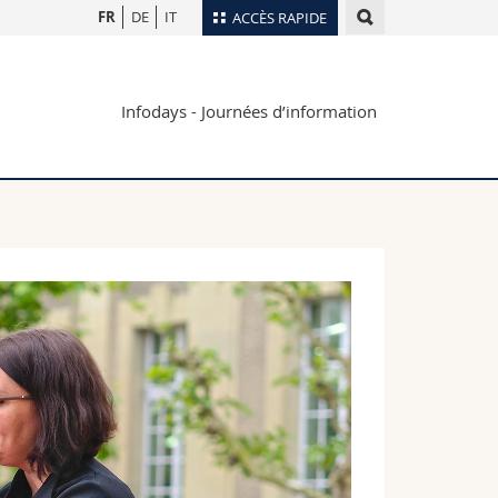
FR
DE
IT
ACCÈS RAPIDE
Annuaire du personnel
Infodays - Journées d’information
Plan d'accès
nts
Bibliothèques
Webmail
rs
Programme des cours
MyUnifr