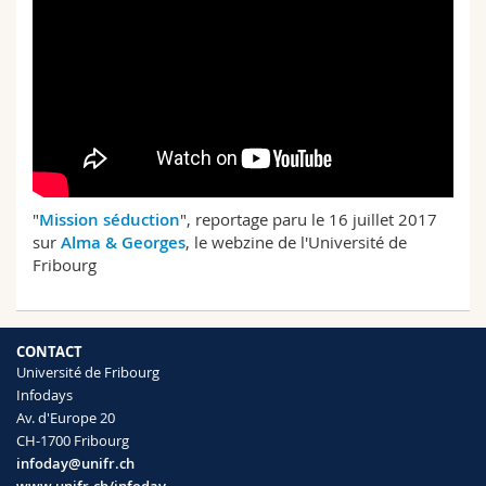
"
Mission séduction
", reportage paru le 16 juillet 2017
sur
Alma & Georges
, le webzine de l'Université de
Fribourg
CONTACT
Université de Fribourg
Infodays
Av. d'Europe 20
CH-1700 Fribourg
infoday@unifr.ch
www.unifr.ch/infoday