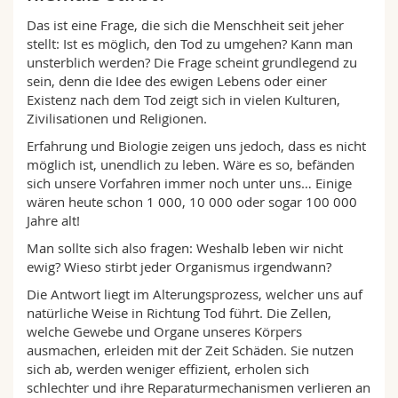
Math.-Nat. und Med. Fak.
Mitarbeitende
Webmail
Das ist eine Frage, die sich die Menschheit seit jeher
stellt: Ist es möglich, den Tod zu umgehen? Kann man
Interfakultär
Doktorierende
Vorlesungsverzeichnis
unsterblich werden? Die Frage scheint grundlegend zu
sein, denn die Idee des ewigen Lebens oder einer
Existenz nach dem Tod zeigt sich in vielen Kulturen,
MyUnifr
Zivilisationen und Religionen.
Erfahrung und Biologie zeigen uns jedoch, dass es nicht
möglich ist, unendlich zu leben. Wäre es so, befänden
sich unsere Vorfahren immer noch unter uns… Einige
wären heute schon 1 000, 10 000 oder sogar 100 000
Jahre alt!
Man sollte sich also fragen: Weshalb leben wir nicht
ewig? Wieso stirbt jeder Organismus irgendwann?
Die Antwort liegt im Alterungsprozess, welcher uns auf
natürliche Weise in Richtung Tod führt. Die Zellen,
welche Gewebe und Organe unseres Körpers
ausmachen, erleiden mit der Zeit Schäden. Sie nutzen
sich ab, werden weniger effizient, erholen sich
schlechter und ihre Reparaturmechanismen verlieren an