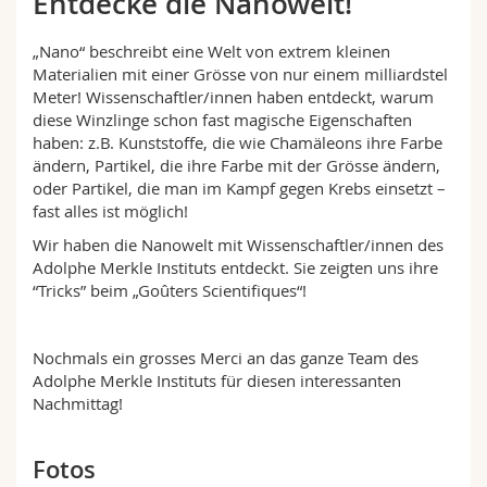
Entdecke die Nanowelt!
Math.-Nat. und Med. Fak.
Mitarbeitende
Webmail
„Nano“ beschreibt eine Welt von extrem kleinen
Interfakultär
Materialien mit einer Grösse von nur einem milliardstel
Doktorierende
Vorlesungsverzeichnis
Meter! Wissenschaftler/innen haben entdeckt, warum
diese Winzlinge schon fast magische Eigenschaften
MyUnifr
haben: z.B. Kunststoffe, die wie Chamäleons ihre Farbe
ändern, Partikel, die ihre Farbe mit der Grösse ändern,
oder Partikel, die man im Kampf gegen Krebs einsetzt –
fast alles ist möglich!
Wir haben die Nanowelt mit Wissenschaftler/innen des
Adolphe Merkle Instituts entdeckt. Sie zeigten uns ihre
“Tricks” beim „Goûters Scientifiques“!
Nochmals ein grosses Merci an das ganze Team des
Adolphe Merkle Instituts für diesen interessanten
Nachmittag!
Fotos