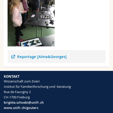
Reportage [Alma&Georges]
KONTAKT
Wissenschaft zum Zvieri
Institut für Familienforschung und -beratung
Rue de Faucigny 2
CH-1700 Freiburg
brigitte.schoebi@unifr.ch
www.unifr.ch/gouters