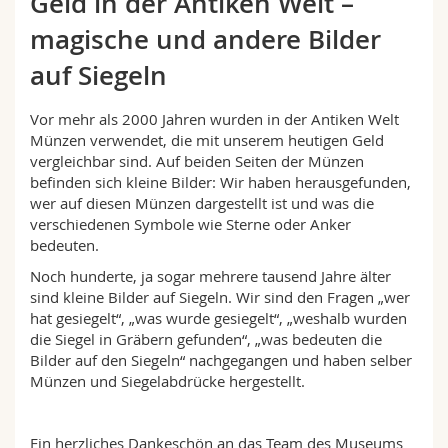
Geld in der Antiken Welt –
Math.-Nat. und Med. Fak.
Mitarbeitende
Webmail
magische und andere Bilder
Interfakultär
auf Siegeln
Doktorierende
Vorlesungsverzeichnis
Vor mehr als 2000 Jahren wurden in der Antiken Welt
MyUnifr
Münzen verwendet, die mit unserem heutigen Geld
vergleichbar sind. Auf beiden Seiten der Münzen
befinden sich kleine Bilder: Wir haben herausgefunden,
wer auf diesen Münzen dargestellt ist und was die
verschiedenen Symbole wie Sterne oder Anker
bedeuten.
Noch hunderte, ja sogar mehrere tausend Jahre älter
sind kleine Bilder auf Siegeln. Wir sind den Fragen „wer
hat gesiegelt“, „was wurde gesiegelt“, „weshalb wurden
die Siegel in Gräbern gefunden“, „was bedeuten die
Bilder auf den Siegeln“ nachgegangen und haben selber
Münzen und Siegelabdrücke hergestellt.
Ein herzliches Dankeschön an das Team des Museums