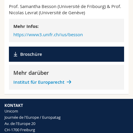
Prof. Samantha Besson (Université de Fribourg) & Prof.
Nicolas Levrat (Université de Genève)
Mehr Infos:
https://www3.unifr.ch/ius/besson
Broschüre
Mehr darüber
Institut für Europarecht
KONTAKT
Unicom
Journée de l'Europe / Europatag
Av. de l'Europe 20
CH-1700 Freiburg