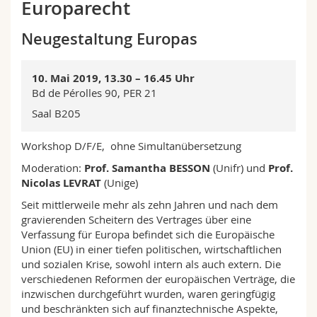
Europarecht
Math.-Nat. und Med. Fak.
Mitarbeitende
Webmail
Neugestaltung Europas
Interfakultär
Doktorierende
Vorlesungsverzeichnis
10. Mai 2019, 13.30 – 16.45 Uhr
MyUnifr
Bd de Pérolles 90, PER 21
Saal B205
Workshop D/F/E, ohne Simultanübersetzung
Moderation:
Prof. Samantha BESSON
(Unifr) und
Prof.
Nicolas LEVRAT
(Unige)
Seit mittlerweile mehr als zehn Jahren und nach dem
gravierenden Scheitern des Vertrages über eine
Verfassung für Europa befindet sich die Europäische
Union (EU) in einer tiefen politischen, wirtschaftlichen
und sozialen Krise, sowohl intern als auch extern. Die
verschiedenen Reformen der europäischen Verträge, die
inzwischen durchgeführt wurden, waren geringfügig
und beschränkten sich auf finanztechnische Aspekte,