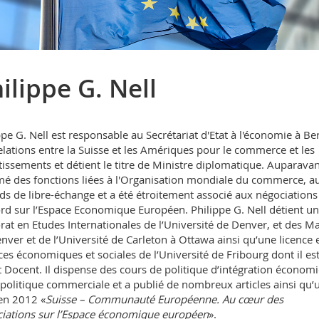
ilippe G. Nell
ppe G. Nell est responsable au Secrétariat d'Etat à l'économie à Be
elations entre la Suisse et les Amériques pour le commerce et les
tissements et détient le titre de Ministre diplomatique. Auparavant
é des fonctions liées à l'Organisation mondiale du commerce, a
ds de libre-échange et a été étroitement associé aux négociations
ord sur l’Espace Economique Européen. Philippe G. Nell détient un
rat en Etudes Internationales de l’Université de Denver, et des M
nver et de l’Université de Carleton à Ottawa ainsi qu’une licence 
ces économiques et sociales de l’Université de Fribourg dont il es
t Docent. Il dispense des cours de politique d’intégration économ
 politique commerciale et a publié de nombreux articles ainsi qu’
 en 2012 «
Suisse – Communauté Européenne. Au cœur des
iations sur l’Espace économique européen
».