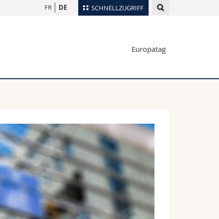
FR
DE
SCHNELLZUGRIFF
für
Personenverzeichnis
Europatag
Ortsplan
te
Bibliotheken
Webmail
Vorlesungsverzeichnis
MyUnifr