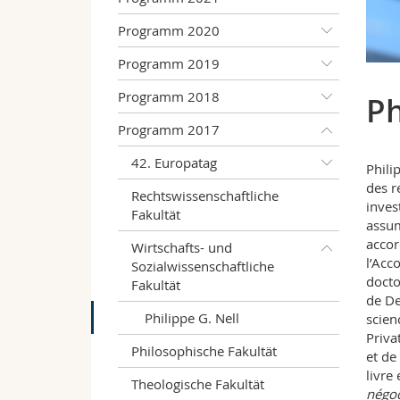
Programm 2020
Programm 2019
Programm 2018
Ph
Programm 2017
42. Europatag
Phili
des r
Rechtswissenschaftliche
inves
Fakultät
assum
accor
Wirtschafts- und
l’Acc
Sozialwissenschaftliche
docto
Fakultät
de De
Philippe G. Nell
scien
Priva
Philosophische Fakultät
et de
livre
Theologische Fakultät
négoc