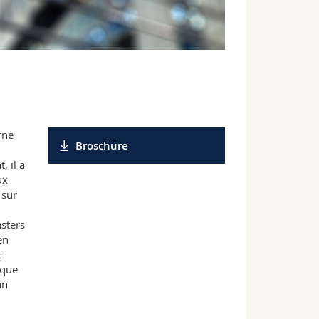
rne
Broschüre
, il a
ux
 sur
asters
en
t
ique
un