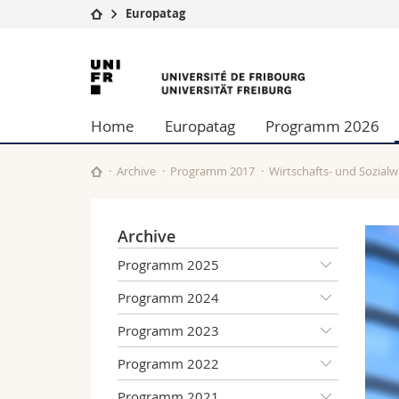
Europatag
Universität
Fakultäten
Universität
Studium
Theologische Fa
Freiburg
Campus
Rechtswissensch
Home
Europatag
Programm 2026
Forschung
Wirtschafts- un
Universität
Philosophische 
Weiterbildung
Fak. für Erzieh
Archive
Programm 2017
Wirtschafts- und Sozialw
Math.-Nat. und
Interfakultär
Archive
Programm 2025
Programm 2024
Programm 2023
Programm 2022
Programm 2021