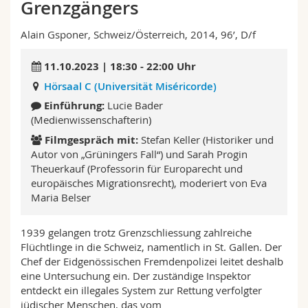
Grenzgängers
Math.-Nat. und Med. Fak.
Mitarbeitende
Webmail
Alain Gsponer, Schweiz/Österreich, 2014, 96’, D/f
Interfakultär
Doktorierende
Vorlesungsverzeichnis
11.10.2023 | 18:30 - 22:00 Uhr
MyUnifr
Hörsaal C (Universität Miséricorde)
Einführung:
Lucie Bader
(Medienwissenschafterin)
Filmgespräch mit:
Stefan Keller (Historiker und
Autor von „Grüningers Fall“) und Sarah Progin
Theuerkauf (Professorin für Europarecht und
europäisches Migrationsrecht), moderiert von Eva
Maria Belser
1939 gelangen trotz Grenzschliessung zahlreiche
Flüchtlinge in die Schweiz, namentlich in St. Gallen. Der
Chef der Eidgenössischen Fremdenpolizei leitet deshalb
eine Untersuchung ein. Der zuständige Inspektor
entdeckt ein illegales System zur Rettung verfolgter
jüdischer Menschen, das vom