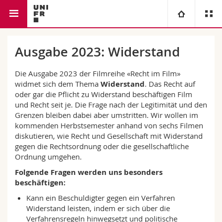
Rechtswissenschaftliche Fakultät
Recht im Film
Universität
Ausgabe 2023: Widerstand
Fakultäten
Studium
Die Ausgabe 2023 der Filmreihe «Recht im Film»
widmet sich dem Thema
Widerstand
. Das Recht auf
oder gar die Pflicht zu Widerstand beschäftigen Film
Informationen für
Campus
Theologische Fak.
und Recht seit je. Die Frage nach der Legitimität und den
Grenzen bleiben dabei aber umstritten. Wir wollen im
Forschung
Ressourcen
Rechtswissenschaftliche Fak.
Studieninteressierte
kommenden Herbstsemester anhand von sechs Filmen
diskutieren, wie Recht und Gesellschaft mit Widerstand
gegen die Rechtsordnung oder die gesellschaftliche
Universität
Wirtschafts- und Sozialwissenschaftliche Fak.
Studierende
Personenverzeichnis
Ordnung umgehen.
Folgende Fragen werden uns besonders
Weiterbildung
Philosophische Fak.
Medien
Ortsplan
beschäftigen:
Kann ein Beschuldigter gegen ein Verfahren
Fak. für Erziehungs- und Bildungswissenschaften
Forschende
Bibliotheken
Widerstand leisten, indem er sich über die
Verfahrensregeln hinwegsetzt und politische