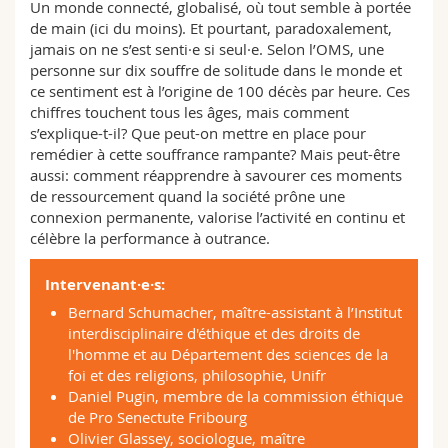
Un monde connecté, globalisé, où tout semble à portée
Sciences et médecine
Collaborateurs
Webmail
de main (ici du moins). Et pourtant, paradoxalement,
jamais on ne s’est senti·e si seul·e. Selon l’OMS, une
Interfacultaire
Doctorants
Programme des cours
personne sur dix souffre de solitude dans le monde et
ce sentiment est à l’origine de 100 décès par heure. Ces
chiffres touchent tous les âges, mais comment
MyUnifr
s’explique-t-il? Que peut-on mettre en place pour
remédier à cette souffrance rampante? Mais peut-être
aussi: comment réapprendre à savourer ces moments
de ressourcement quand la société prône une
connexion permanente, valorise l’activité en continu et
célèbre la performance à outrance.
Intervenant·e·s:
Bernard Schumacher, maître-assistant à l’Institut
interdisciplinaire d'éthique et des droits de
l'homme et au Département des sciences de la
foi et des religions, philosophie, Unifr
Daniel Pugin, membre de la commission éthique
de Pro Senectute Fribourg
Olivier Glassey, sociologue, maître