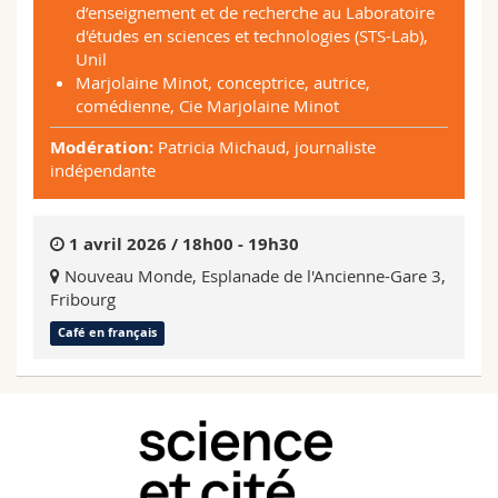
d’enseignement et de recherche au Laboratoire
d'études en sciences et technologies (STS-Lab),
Unil
Marjolaine Minot, conceptrice, autrice,
comédienne, Cie Marjolaine Minot
Modération:
Patricia Michaud, journaliste
indépendante
1 avril 2026 / 18h00 - 19h30
Nouveau Monde, Esplanade de l'Ancienne-Gare 3,
Fribourg
Café en français