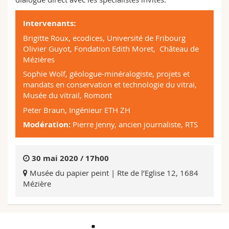
Intervenants:
Brigitte Roux, ecodices, Université de Fribourg
Olivier Guyot, Fondation Edith Moret, Château de
Mézières
Sophie Wolf, géologue-minéralogiste, projets et
mandats en conservation et technologie du vitrai,
Musée du vitrail, Romont
Peter Braun, Ingénieur ETH ZH
Modération:
Pierre Jenny, ancien journaliste, RTS
30 mai 2020 / 17h00
Musée du papier peint | Rte de l’Eglise 12, 1684
Mézière