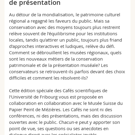
de présentation
Sciences et médecine
Collaborateurs
Webmail
Au détour de la mondialisation, le patrimoine culturel
Interfacultaire
Doctorants
régional a regagné les faveurs du public. Mais sa
Programme des cours
conservation avec des moyens toujours plus restreint
relève souvent de l'équilibrisme pour les institutions
MyUnifr
locales, tandis qu'attirer un public, toujours plus friand
d'approches interactives et ludiques, relève du défi.
Comment se débrouillent les musées régionaux, quels
sont les nouveaux métiers de la conservation
patrimoniale et de la présentation muséale? Les
conservateurs se retrouvent-ils parfois devant des choix
difficiles et comment les résolvent-ils?
Cette édition spéciale des Cafés scientifiques de
l'Université de Fribourg vous est proposée en
collaboration en collaboration avec le Musée Suisse du
Papier Peint de Mézières. Les Cafés ne sont ni des
conférences, ni des présentations, mais des discussion
ouvertes avec le public. Chacun·e peut y apporter son
point de vue, ses questions ou ses anecdotes en
dialogue direct avec les spécialistes invités.