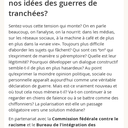
nos idées des guerres de
Sciences et médecine
Collaborateurs
Webmail
tranchées?
Interfacultaire
Doctorants
Programme des cours
Sentez-vous cette tension qui monte? On en parle
beaucoup, on l’analyse, on la nourrit: dans les médias,
MyUnifr
sur les réseaux sociaux, à la machine à café et de plus
en plus dans la «vraie vie». Toujours plus difficile
d’aborder les sujets qui fâchent? Qui sont ces “on” qui
s’expriment de manière si péremptoire? Quelle est leur
légitimité? Pourquoi développer un dialogue constructif
semble-t-il de plus en plus hasardeux? Au point
qu’exprimer la moindre opinion politique, sociale ou
personnelle apparaît aujourd’hui comme une véritable
déclaration de guerre. Mais est-ce vraiment nouveau et
où tout cela nous mènera-t-il? Va-t-on continuer à se
regarder en chiens de faïence ou à se battre comme des
chiffonniers? La polarisation est-elle un passage
obligatoire vers une solution médiane?
En partenariat avec la
Commission fédérale contre le
racisme
et le
Bureau de l'intégration des