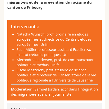
migrant·e·s et de la prévention du racisme du
canton de Fribourg
Intervenants:
Natacha Wunsch, prof. ordinaire en études
européennes et directrice du Centre d'études
européennes, Unifr
Sean Müller, professeur assistant Eccellenza,
Institut d’études politiques, Unil
Alexandra Feddersen, prof. de communication
politique et médias, Unifr
Oscar Mazzoleni, prof. titulaire de science
politique et directeur de l'Observatoire de la vie
politique régionale à l'Université de Lausanne
Modération:
Samuel Jordan, actif dans l’intégration
des migrant·e·s et ancien journaliste