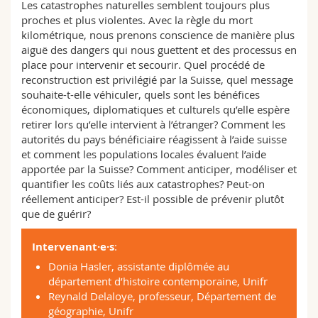
Les catastrophes naturelles semblent toujours plus
Sciences et médecine
Collaborateurs
Webmail
proches et plus violentes. Avec la règle du mort
kilométrique, nous prenons conscience de manière plus
Interfacultaire
Doctorants
Programme des cours
aiguë des dangers qui nous guettent et des processus en
place pour intervenir et secourir. Quel procédé de
reconstruction est privilégié par la Suisse, quel message
MyUnifr
souhaite-t-elle véhiculer, quels sont les bénéfices
économiques, diplomatiques et culturels qu’elle espère
retirer lors qu’elle intervient à l’étranger? Comment les
autorités du pays bénéficiaire réagissent à l’aide suisse
et comment les populations locales évaluent l’aide
apportée par la Suisse? Comment anticiper, modéliser et
quantifier les coûts liés aux catastrophes? Peut-on
réellement anticiper? Est-il possible de prévenir plutôt
que de guérir?
Intervenant·e·s
:
Donia Hasler, assistante diplômée au
département d’histoire contemporaine, Unifr
Reynald Delaloye, professeur, Département de
géographie, Unifr