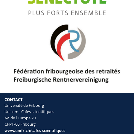
CONTACT
Université de Fribourg
Unicom - Cafés scientifiques
Av. de l'Europe 20
CH-1700 Fribourg
www.unifr.ch/cafes-scientifiques