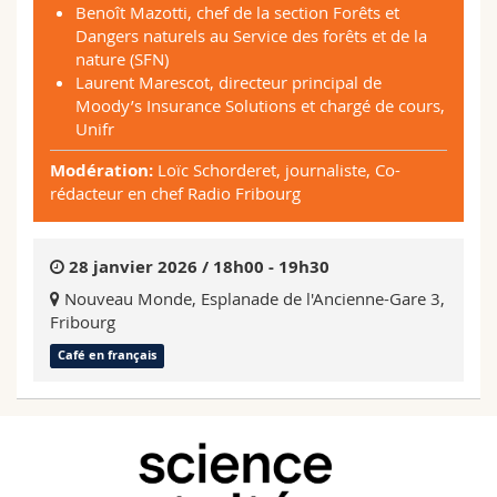
Benoît Mazotti, chef de la section Forêts et
Dangers naturels au Service des forêts et de la
nature (SFN)
Laurent Marescot, directeur principal de
Moody’s Insurance Solutions et chargé de cours,
Unifr
Modération:
Loïc Schorderet, journaliste, Co-
rédacteur en chef Radio Fribourg
28 janvier 2026 / 18h00 - 19h30
Nouveau Monde, Esplanade de l'Ancienne-Gare 3,
Fribourg
Café en français