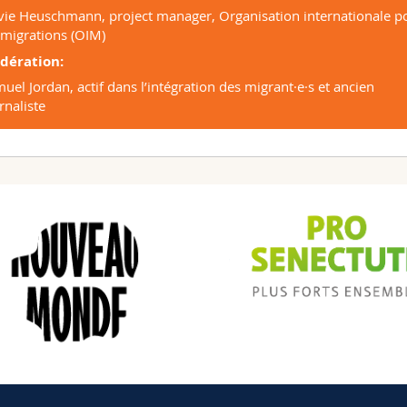
vie Heuschmann, project manager, Organisation internationale p
 migrations (OIM)
dération:
uel Jordan, actif dans l’intégration des migrant·e·s et ancien
rnaliste