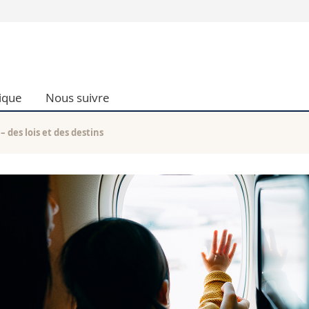
Vous êtes
Futurs étudia
Etudiants
ique
Nous suivre
conomiques et sociales et management
Médias
 sciences humaines
Chercheurs
 l'éducation et de la formation
Collaborateu
– des lois et des destins
t médecine
Doctorants
aire