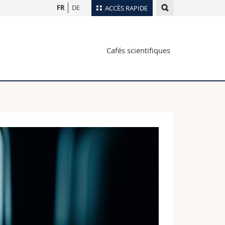
FR
DE
ACCÈS RAPIDE
Annuaire du personnel
Cafés scientifiques
Plan d'accès
nts
Bibliothèques
Webmail
rs
Programme des cours
MyUnifr