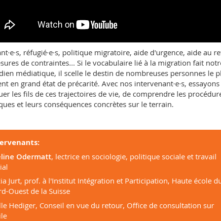
nt·e·s, réfugié·e·s, politique migratoire, aide d'urgence, aide au r
sures de contraintes... Si le vocabulaire lié à la migration fait notr
dien médiatique, il scelle le destin de nombreuses personnes le p
nt en grand état de précarité. Avec nos intervenant·e·s, essayons
er les fils de ces trajectoires de vie, de comprendre les procédur
iques et leurs conséquences concrètes sur le terrain.
tervenants:
eline Odermatt
, lectrice en sociologie, politique sociale et travail
ial
ia Jurt, prof. à l'Institut Intégration et Participation, Haute école d
d-Ouest de la Suisse
lle Hediger, Conseil en vue du retour, Office de consultation sur
ile