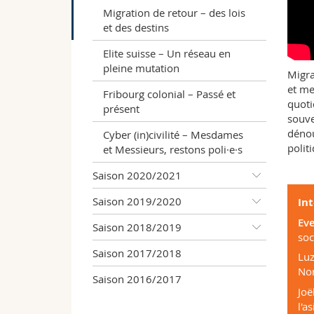
Migration de retour – des lois
et des destins
Elite suisse – Un réseau en
pleine mutation
Migra
et me
Fribourg colonial – Passé et
quoti
présent
souve
dénou
Cyber (in)civilité – Mesdames
polit
et Messieurs, restons poli·e·s
Saison 2020/2021
Saison 2019/2020
In
Ev
Saison 2018/2019
soc
Saison 2017/2018
Luz
Nor
Saison 2016/2017
Joë
l'as