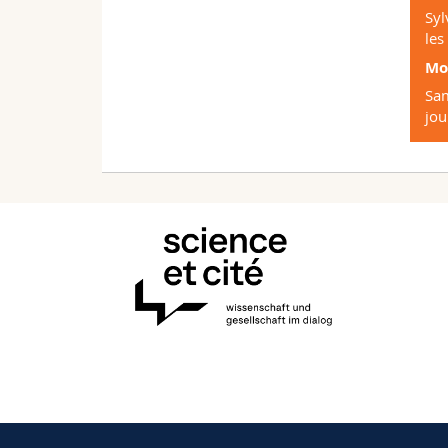
Syl
les
Mo
Sam
jou