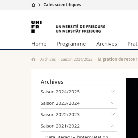
Cafés scientifiques
Université
Facultés
Université
Etudes
Théologie
de
Campus
Droit
Home
Programme
Archives
Prat
Recherche
Sciences é
Fribourg
Université
Lettres et
Formation continue
Sciences de
Archives
Saison 2021/2022
Migration de retour 
Sciences e
Interfacult
Archives
Saison 2024/2025
Saison 2023/2024
Saison 2022/2023
Saison 2021/2022
Data literacy – l'interprétation