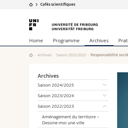
Cafés scientifiques
Université
Facultés
Université
Etudes
Théologie
de
Campus
Droit
Home
Programme
Archives
Prat
Recherche
Sciences é
Fribourg
Université
Lettres et
Formation continue
Sciences de
Archives
Saison 2022/2023
Responsabilité soci
Sciences e
Interfacult
Archives
Saison 2024/2025
Saison 2023/2024
Saison 2022/2023
Aménagement du territoire –
Dessine-moi une ville