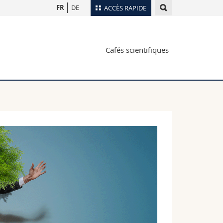
FR
DE
ACCÈS RAPIDE
Annuaire du personnel
Cafés scientifiques
Plan d'accès
nts
Bibliothèques
Webmail
rs
Programme des cours
MyUnifr