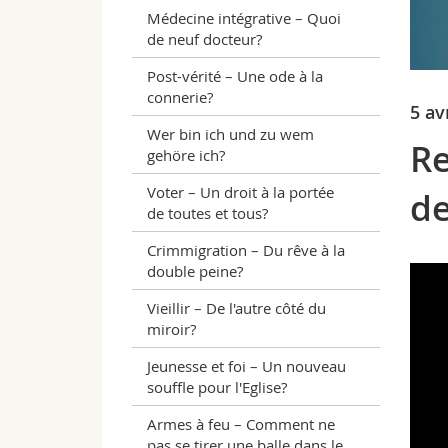
Médecine intégrative – Quoi
de neuf docteur?
Post-vérité – Une ode à la
connerie?
5 av
Wer bin ich und zu wem
Re
gehöre ich?
Voter – Un droit à la portée
de
de toutes et tous?
Crimmigration – Du rêve à la
double peine?
Vieillir – De l'autre côté du
miroir?
Jeunesse et foi – Un nouveau
souffle pour l'Eglise?
Armes à feu – Comment ne
pas se tirer une balle dans le