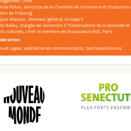
nagement, Unifr
ntal Robin, directrice de la Chambre de commerce et d’industrie
ton de Fribourg
ques Mauron, directeur général, Groupe E
ta Balliu, chargée de recherche à l'Observatoire de la diversité et
its culturels, Unifr et membre de l'Association RSE, Paris
dération:
uel Lagier, spécialiste en communication, SamSpeakScience