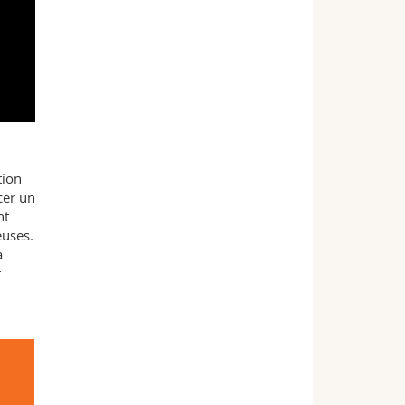
u
tion
cer un
nt
euses.
a
t