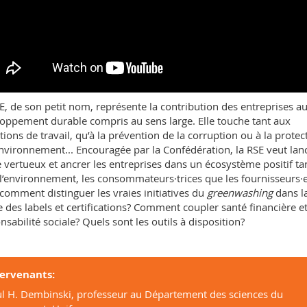
E, de son petit nom, représente la contribution des entreprises a
oppement durable compris au sens large. Elle touche tant aux
tions de travail, qu’à la prévention de la corruption ou à la protec
environnement... Encouragée par la Confédération, la RSE veut lan
e vertueux et ancrer les entreprises dans un écosystème positif ta
l’environnement, les consommateurs·trices que les fournisseurs·
comment distinguer les vraies initiatives du
greenwashing
dans l
e des labels et certifications? Comment coupler santé financière e
nsabilité sociale? Quels sont les outils à disposition?
tervenants:
l H. Dembinski, professeur au Département des sciences du