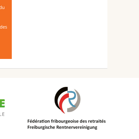
 du
 des