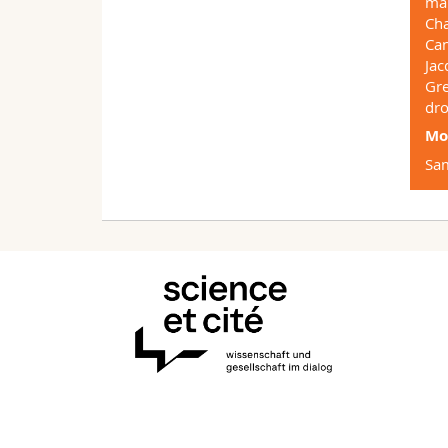
ma
Cha
Can
Jac
Gre
dro
Mo
Sam