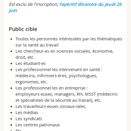
Sciences et médecine
Est exclu de l’inscription
,
l
’apéritif dînatoire du jeudi 26
Collaborateurs
Webmail
juin
Interfacultaire
Doctorants
Programme des cours
Public cible
MyUnifr
Toutes les personnes intéressées par les thématiques
sur la santé au travail
Les chercheur·es en sciences sociales, économie,
droit, etc.
Les étudiant·es
Les professionnel·les intervenant en santé :
médecins, infirmiers·ères, psychologues,
ergonomes, etc.
Les professionnel·les en entreprise :
employeurs·euses, managers, RH, MSST (médecins
et spécialistes de la sécurité au travail), etc.
Les travailleurs·euses sociaux·iales,
Les médias
Les syndicats
Les centres patronaux
Etc.