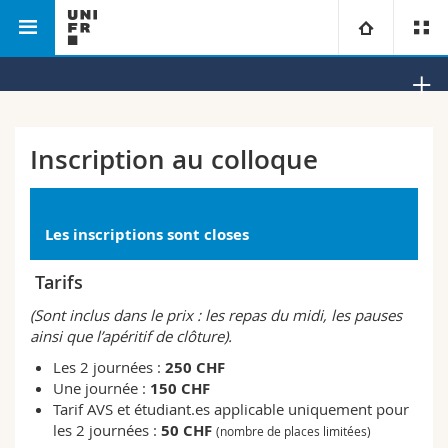
Faculté des lettres et des
Colloque international sur la
Université
sciences humaines
santé au travail
Facultés
Etudes
Inscription au colloque
Vous êtes
Campus
Théologie
Les inscriptions sont closes
Recherche
Ressources
Droit
Futurs étudiants
Tarifs
Université
Sciences économiques et sociales et management
Etudiants
Annuaire du personnel
(Sont inclus dans le prix : les repas du midi, les pauses
ainsi que l’apéritif de clôture).
Formation continue
Lettres et sciences humaines
Médias
Plan d'accès
Les 2 journées :
250 CHF
Une journée :
150 CHF
Sciences de l'éducation et de la formation
Chercheurs
Tarif AVS et étudiant.es applicable uniquement pour
Bibliothèques
les 2 journées :
50 CHF
(nombre de places limitées)