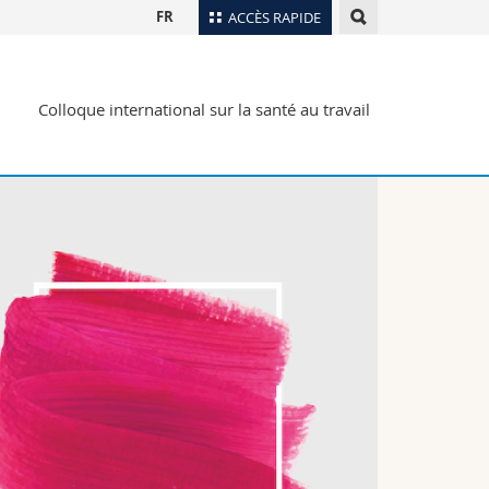
FR
ACCÈS RAPIDE
Annuaire du personnel
Colloque international sur la santé au travail
Plan d'accès
nts
Bibliothèques
Webmail
rs
Programme des cours
MyUnifr