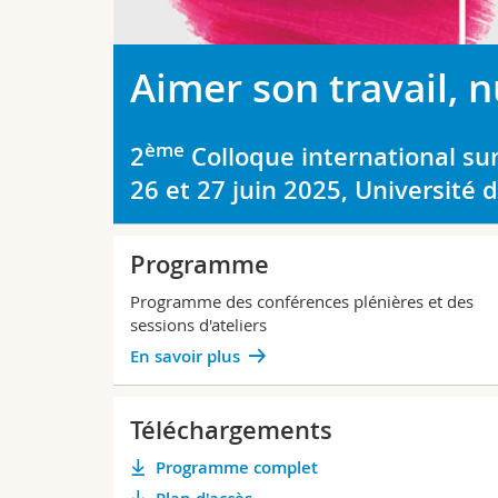
Aimer son travail, nu
ème
2
Colloque international sur
26 et 27 juin 2025, Université 
Programme
Programme des conférences plénières et des
sessions d'ateliers
En savoir plus
Téléchargements
Programme complet