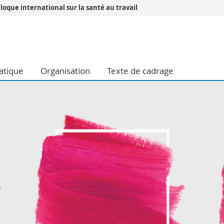
loque international sur la santé au travail
Vous êtes
Futurs étudia
Etudiants
atique
Organisation
Texte de cadrage
conomiques et sociales et management
Médias
 sciences humaines
Chercheurs
 l'éducation et de la formation
Collaborateu
t médecine
Doctorants
aire