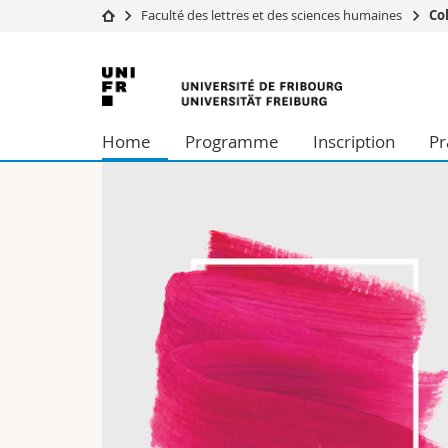
Faculté des lettres et des sciences humaines
Col
Université
Facultés
Université
Etudes
Théologie
de
Campus
Droit
Home
Programme
Inscription
Pr
Recherche
Sciences é
Fribourg
Université
Lettres et
Formation continue
Sciences de
Sciences e
Interfacult