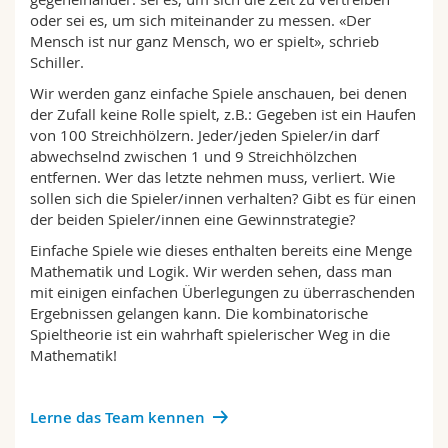
Math.-Nat. und Med. Fak.
Mitarbeitende
Webmail
oder sei es, um sich miteinander zu messen. «Der
Mensch ist nur ganz Mensch, wo er spielt», schrieb
Schiller.
Interfakultär
Doktorierende
Vorlesungsverzeichnis
Wir werden ganz einfache Spiele anschauen, bei denen
der Zufall keine Rolle spielt, z.B.: Gegeben ist ein Haufen
MyUnifr
von 100 Streichhölzern. Jeder/jeden Spieler/in darf
abwechselnd zwischen 1 und 9 Streichhölzchen
entfernen. Wer das letzte nehmen muss, verliert. Wie
sollen sich die Spieler/innen verhalten? Gibt es für einen
der beiden Spieler/innen eine Gewinnstrategie?
Einfache Spiele wie dieses enthalten bereits eine Menge
Mathematik und Logik. Wir werden sehen, dass man
mit einigen einfachen Überlegungen zu überraschenden
Ergebnissen gelangen kann. Die kombinatorische
Spieltheorie ist ein wahrhaft spielerischer Weg in die
Mathematik!
Lerne das Team kennen