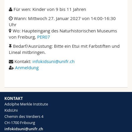
Für wen: Kinder von 9 bis 11 Jahren
Wann: Mittwoch 27. Januar 2027 von 14:00-16:30
Uhr
Wo: Haupteingang des Naturhistorischen Museums
von Freiburg,
PER07
Bedarf/Ausrüstung: Bitte ein Etui mit Farbstiften und
Lineal mitbringen.
Kontakt:
infokidsuni@unifr.ch
Anmeldung
KONTAKT
Adolphe Merkle Institute
KidsUni
Chemin des Verdiers 4
CH-1700 Fribourg
infokidsuni@unifr.ch