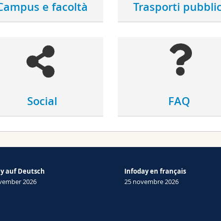
Campus e facoltà
Trasporti pubblic
Social
FAQ
ay auf Deutsch
Infoday en français
ovember 2026
25 novembre 2026