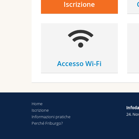
Iscrizione
Accesso Wi-Fi
Home
Infod
Iscrizione
24. N
Informazioni pratiche
Perché Friburgo?