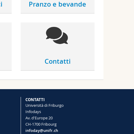
i
Pranzo e bevande
Contatti
CONTATTI
Università di Friburgo
Infodays
Av. d'Europe 20
CH-1700 Fribourg
infoday@unifr.ch