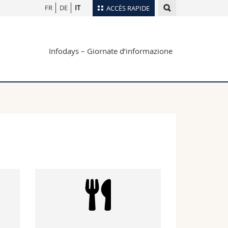
FR
DE
IT
ACCÈS RAPIDE
Annuaire du personnel
Infodays – Giornate d’informazione
Plan d'accès
nts
Bibliothèques
Webmail
rs
Programme des cours
MyUnifr