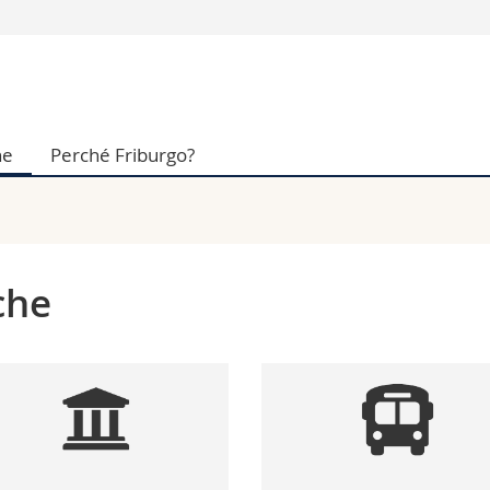
Vous êtes
Futurs étudia
Etudiants
he
Perché Friburgo?
conomiques et sociales et management
Médias
 sciences humaines
Chercheurs
 l'éducation et de la formation
Collaborateu
t médecine
Doctorants
aire
che