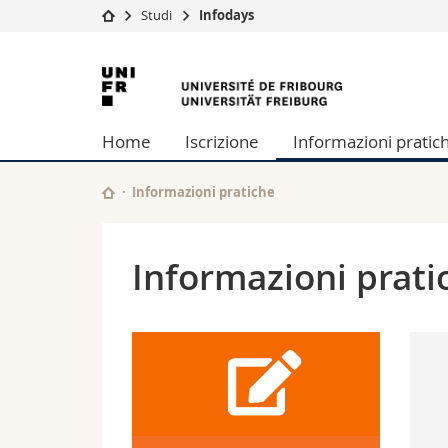
Studi
Infodays
Université
Facultés
Università
Etudes
Théologie
di
Campus
Droit
Home
Iscrizione
Informazioni pratic
Recherche
Sciences é
Friborgo
Université
Lettres et
Formation continue
Sciences de
Informazioni pratiche
Sciences e
Interfacult
Informazioni prati