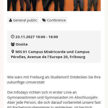
Science and Medicine
Employees
Webmail
Interfaculty
PhD students
Course catalogue
General public
Conference
MyUnifr
23.11.2027 10:00 - 16:00
Onsite
MIS 01 Campus Miséricorde und Campus
Pérolles, Avenue de l'Europe 20, Fribourg
Wie wärs mit Freiburg als Studienort? Entdecken Sie Ihre
zukünftige Universität!
Die Infodays richten sich in erster Linie an
Gymnasiastinnen und Gymnasiasten im Abschlussjahr.
Aber jede Person, die sich darauf vorbereitet unsere fast
60 Bachelorstudiengänge zu entdecken, ist herzlich