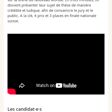
Sciences et médecine
Collaborateurs
Webmail
doivent présenter leur sujet de thèse de manière
crédible et ludique, afin de convaincre le jury et le
public. A la clé, 4 prix et 3 places en finale nationale
Interfacultaire
Doctorants
Programme des cours
suisse.
MyUnifr
Les candidat·e·s