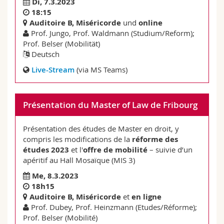
Di, 7.3.2023
18:15
Auditoire B, Miséricorde
und
online
Prof. Jungo, Prof. Waldmann (Studium/Reform);
Prof. Belser (Mobilität)
Deutsch
Live-Stream
(via MS Teams)
Présentation du Master of Law de Fribourg
Présentation des études de Master en droit, y
compris les modifications de la
réforme des
études 2023
et l'
offre de mobilité
– suivie d’un
apéritif au Hall Mosaïque (MIS 3)
Me, 8.3.2023
18h15
Auditoire B, Miséricorde
et
en ligne
Prof. Dubey, Prof. Heinzmann (Etudes/Réforme);
Prof. Belser (Mobilité)