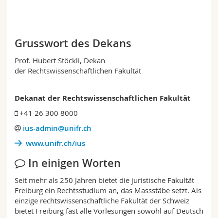
Math.-Nat. und Med. Fak.
Mitarbeitende
Webmail
Interfakultär
Doktorierende
Vorlesungsverzeichnis
Grusswort des Dekans
Prof. Hubert Stöckli, Dekan
MyUnifr
der Rechtswissenschaftlichen Fakultät
Dekanat der Rechtswissenschaftlichen Fakultät
+41 26 300 8000
ius-admin@unifr.ch
www.unifr.ch/ius
In einigen Worten
Seit mehr als 250 Jahren bietet die juristische Fakultät
Freiburg ein Rechtsstudium an, das Massstäbe setzt. Als
einzige rechtswissenschaftliche Fakultät der Schweiz
bietet Freiburg fast alle Vorlesungen sowohl auf Deutsch