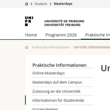
Studium
Masterdays
Universität
Fakultäten
Universität
Studium
Theologische Fa
Freiburg
Campus
Rechtswissensch
Home
Programm 2026
Praktische I
Forschung
Wirtschafts- un
Universität
Philosophische 
Weiterbildung
Fak. für Erzieh
Praktische Informationen
Uni-Info: Information
Math.-Nat. und
Interfakultär
Praktische Informationen
Un
Online-Masterdays
Masterdays auf dem Campus
Zulassung an die Universität
Informationen für Studierende
Soziale Medien