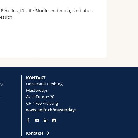
érolles, für die Studierenden da, sind aber
Besuch.
KONTAKT
rg!
Universität Freiburg
Masterdays
n
Av. d'Europe 20
CH-1700 Freiburg
www.unifr.ch/masterdays
Kontakte