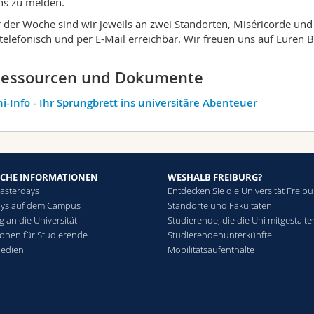
ns zu melden.
 der Woche sind wir jeweils an zwei Standorten, Miséricorde und P
telefonisch und per E-Mail erreichbar. Wir freuen uns auf Euren 
essourcen und Dokumente
i-Info - Ihr Sprungbrett ins universitäre Abenteuer
SCHE INFORMATIONEN
WESHALB FREIBURG?
asterdays
Entdecken Sie die Universität Freibu
ays auf dem Campus
Standorte und Fakultäten
 an die Universität
Studierende, die die Uni mitgestalte
ionen für Studierende
Studierendenunterkünfte
Medien
Mobilitätsaufenthalte