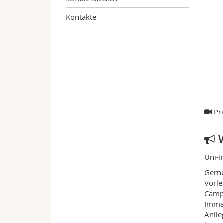
Kontakte
Prä
W
Uni-I
Gerne
Vorle
Campu
Immat
Anlie