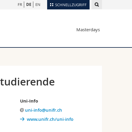
FR
DE
EN
SCHNELLZUGRIFF
für
Personenverzeichnis
Masterdays
Ortsplan
te
Bibliotheken
Webmail
Vorlesungsverzeichnis
MyUnifr
Studierende
Uni-Info
uni-info@unifr.ch
www.unifr.ch/uni-info