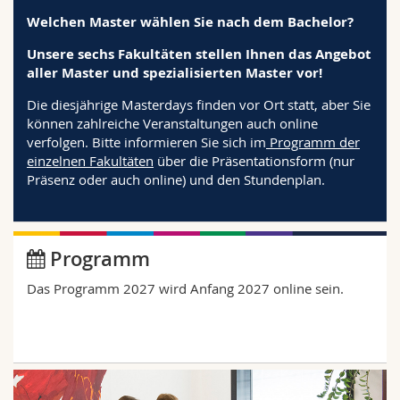
Math.-Nat. und Med. Fak.
Mitarbeitende
Webmail
Welchen Master wählen Sie nach dem Bachelor?
Unsere sechs Fakultäten stellen Ihnen das Angebot
Interfakultär
Doktorierende
Vorlesungsverzeichnis
aller Master und spezialisierten Master vor!
Die diesjährige Masterdays finden vor Ort statt, aber Sie
MyUnifr
können zahlreiche Veranstaltungen auch online
verfolgen. Bitte informieren Sie sich im
Programm der
einzelnen Fakultäten
über die Präsentationsform (nur
Präsenz oder auch online) und den Stundenplan.
Programm
Das Programm 2027 wird Anfang 2027 online sein.