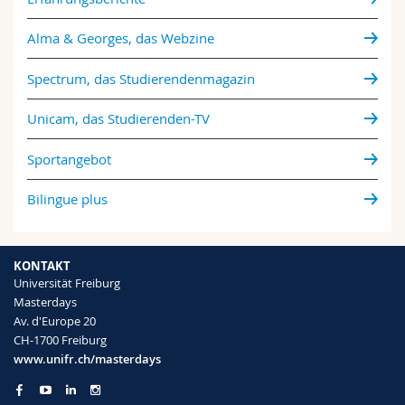
Alma & Georges, das Webzine
Spectrum, das Studierendenmagazin
Unicam, das Studierenden-TV
Sportangebot
Bilingue plus
KONTAKT
Universität Freiburg
Masterdays
Av. d'Europe 20
CH-1700 Freiburg
www.unifr.ch/masterdays