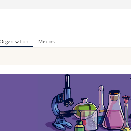
Vous êtes
Futurs étudia
Etudiants
Organisation
Medias
conomiques et sociales et management
Médias
 sciences humaines
Chercheurs
 l'éducation et de la formation
Collaborateu
t médecine
Doctorants
aire