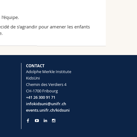
 l’équipe.
écidé de s’agrandir pour amener les enfants
e.
CONTACT
Adolphe Merkle Institute
KidsUni
Chemin des Verdiers 4
CH-1700 Fribourg
+41 26 300 91 71
infokidsuni@unifr.ch
events.unifr.ch/kidsuni