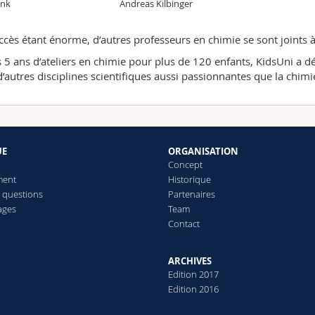
ink
Andreas Kilbinger
ccès étant énorme, d’autres professeurs en chimie se sont joints à
 5 ans d’ateliers en chimie pour plus de 120 enfants, KidsUni a d
d’autres disciplines scientifiques aussi passionnantes que la chimi
UE
ORGANISATION
Concept
ment
Historique
x questions
Partenaires
ages
Team
Contact
ARCHIVES
Edition 2017
Edition 2016