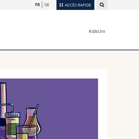
FR
DE
ACCÈS RAPIDE
Annuaire du personnel
KidsUni
Plan d'accès
nts
Bibliothèques
Webmail
rs
Programme des cours
MyUnifr