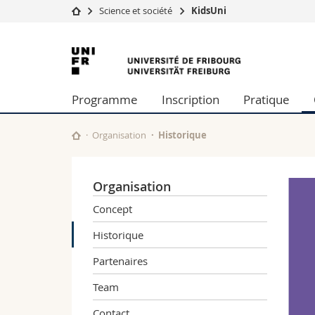
Science et société
KidsUni
Université
Facultés
Université
Etudes
Théologie
de
Campus
Droit
Programme
Inscription
Pratique
Recherche
Sciences é
Fribourg
Université
Lettres et
Formation continue
Sciences de
Organisation
Historique
Sciences e
Interfacult
Organisation
Concept
Historique
Partenaires
Team
Contact