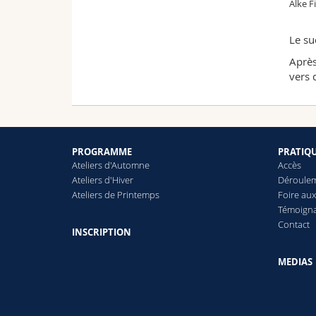
Alke F
Le su
Après
vers 
PROGRAMME
PRATIQ
Ateliers d'Automne
Accès
Ateliers d'Hiver
Déroule
Ateliers de Printemps
Foire au
Témoign
Contact
INSCRIPTION
MEDIAS