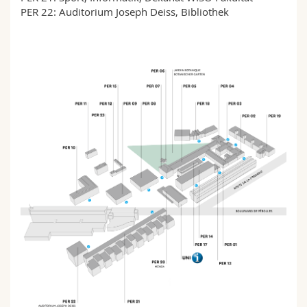
Math.-Nat. und Med. Fak.
Mitarbeitende
Webmail
PER 22: Auditorium Joseph Deiss, Bibliothek
Interfakultär
Doktorierende
Vorlesungsverzeichnis
MyUnifr