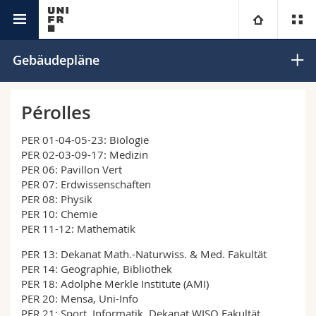
Uni-Info
Starting days
Universität
Gebäudepläne
Fakultäten
Studium
Pérolles
Informationen für
Campus
Theologische Fak.
PER 01-04-05-23: Biologie
PER 02-03-09-17: Medizin
PER 06: Pavillon Vert
Forschung
Ressourcen
Rechtswissenschaftliche Fak.
Studieninteressierte
PER 07: Erdwissenschaften
PER 08: Physik
Universität
Wirtschafts- und Sozialwissenschaftliche Fak.
Studierende
Personenverzeichnis
PER 10: Chemie
PER 11-12: Mathematik
Weiterbildung
Philosophische Fak.
Medien
Ortsplan
PER 13: Dekanat Math.-Naturwiss. & Med. Fakultät
PER 14: Geographie, Bibliothek
PER 18: Adolphe Merkle Institute (AMI)
Fak. für Erziehungs- und Bildungswissenschaften
Forschende
Bibliotheken
PER 20: Mensa, Uni-Info
PER 21: Sport, Informatik, Dekanat WISO Fakultät