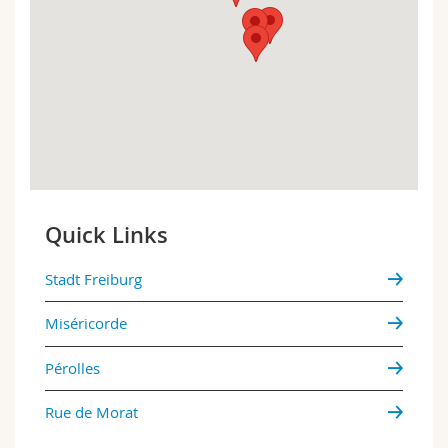
Math.-Nat. und Med. Fak.
Mitarbeitende
Webmail
Interfakultär
Doktorierende
Vorlesungsverzeichnis
MyUnifr
Quick Links
Stadt Freiburg
Miséricorde
Pérolles
Rue de Morat