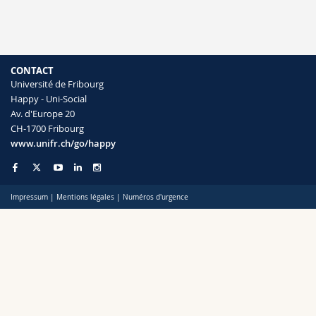
Sciences et médecine
Collaborateurs
Webmail
Interfacultaire
Doctorants
Programme des cours
CONTACT
Université de Fribourg
MyUnifr
Happy - Uni-Social
Av. d'Europe 20
CH-1700 Fribourg
www.unifr.ch/go/happy
Impressum
|
Mentions légales
|
Numéros d'urgence