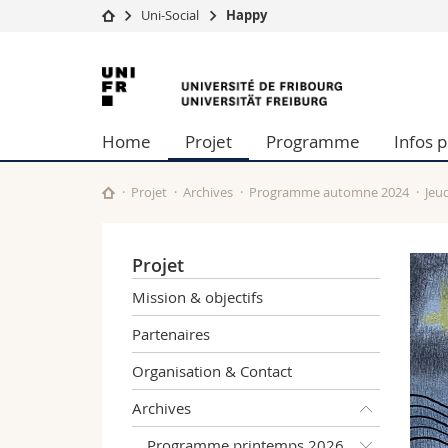
Uni-Social
Happy
Université
Facultés
Université
Etudes
Théologie
de
Campus
Droit
Home
Projet
Programme
Infos 
Recherche
Sciences é
Fribourg
Université
Lettres et
Formation continue
Sciences de
Projet
Archives
Programme automne 2024
Jeu
Sciences e
Interfacult
Projet
Mission & objectifs
Partenaires
Organisation & Contact
Archives
Programme printemps 2026