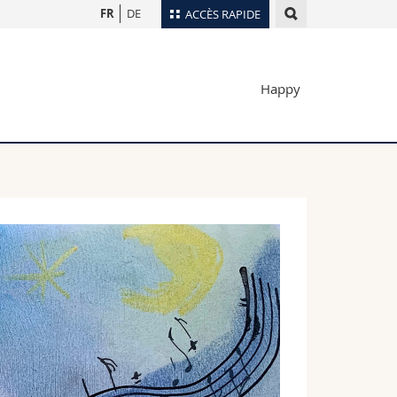
FR
DE
ACCÈS RAPIDE
Annuaire du personnel
Happy
Plan d'accès
nts
Bibliothèques
Webmail
rs
Programme des cours
MyUnifr