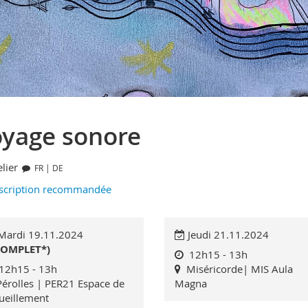
yage sonore
lier
FR | DE
scription recommandée
ardi 19.11.2024
Jeudi 21.11.2024
COMPLET*)
12h15 - 13h
12h15 - 13h
Miséricorde| MIS Aula
Pérolles | PER21 Espace de
Magna
ueillement