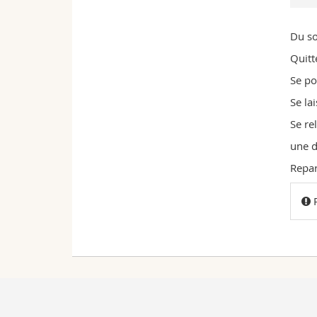
Du son
Quitt
Se po
Se la
Se re
une d
Repar
P