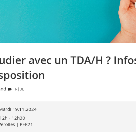
udier avec un TDA/H ? Infos
sposition
and
FR|DE
ardi 19.11.2024
12h - 12h30
Pérolles | PER21