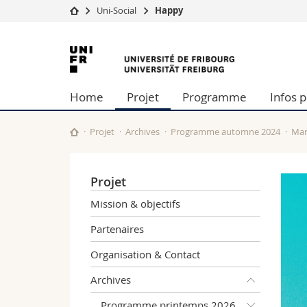
Uni-Social
Happy
Université
Facultés
Université
Etudes
Théologie
de
Campus
Droit
Home
Projet
Programme
Infos 
Recherche
Sciences é
Fribourg
Université
Lettres et
Formation continue
Sciences de
Projet
Archives
Programme automne 2024
Mar
Sciences e
Interfacult
Projet
Mission & objectifs
Partenaires
Organisation & Contact
Archives
Programme printemps 2026