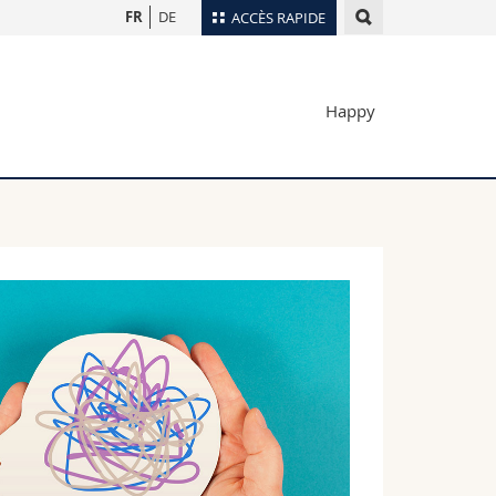
FR
DE
ACCÈS RAPIDE
Annuaire du personnel
Happy
Plan d'accès
nts
Bibliothèques
Webmail
rs
Programme des cours
MyUnifr