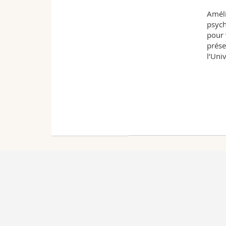
Améli
psych
pour 
prése
l’Uni