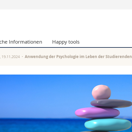
Informationen 
k.
Studieninteressier
aftliche Fak.
Studierende
sche Informationen
Happy tools
d Sozialwissenschaftliche Fak.
Medien
Fak.
Forschende
ungs- und Bildungswissenschaften
Mitarbeitende
, 19.11.2024
Anwendung der Psychologie im Leben der Studierenden
 Med. Fak.
Doktorierende