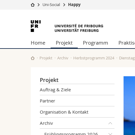
Uni-Social
Happy
Universität
Fakultäten
Universität
Studium
Theologische Fa
Freiburg
Campus
Rechtswissensch
Home
Projekt
Programm
Prakti
Forschung
Wirtschafts- un
Universität
Philosophische 
Weiterbildung
Fak. für Erzieh
Projekt
Archiv
Herbstprogramm 2024
Dienstag
Math.-Nat. und
Interfakultär
Projekt
Auftrag & Ziele
Partner
Organisation & Kontakt
Archiv
Frühlingsprogramm 2026