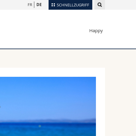
FR
DE
SCHNELLZUGRIFF
für
Personenverzeichnis
Happy
Ortsplan
te
Bibliotheken
Webmail
Vorlesungsverzeichnis
MyUnifr