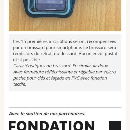
Les 15 premières inscriptions seront récompensées
par un brassard pour smartphone. Le brassard sera
remis lors du retrait du dossard. Aucun envoi postal
n'est possible.
Caractéristiques du brassard: En similicuir doux.
Arrivée
Avec fermeture réfléchissante et réglable par velcro,
poche pour clés et façade en PVC avec fonction
Stade universitaire Saint-Léonard – sur la piste
tactile.
d'athlétisme
Avec le soutien de nos partenaires: