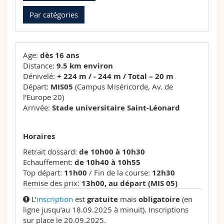
Sciences et médecine
Collaborateurs
Webmail
Par catégories
Interfacultaire
Doctorants
Programme des cours
Age:
dès 16 ans
MyUnifr
Distance:
9.5 km environ
Dénivelé:
+ 224 m / - 244 m / Total – 20 m
Départ:
MIS05
(Campus Miséricorde, Av. de
l’Europe 20)
Arrivée:
Stade universitaire Saint-Léonard
Horaires
Retrait dossard:
de 10h00 à 10h30
Echauffement:
de 10h40 à 10h55
Top départ:
11h00
/ Fin de la course:
12h30
Remise des prix:
13h00, au départ (MIS 05)
L’
inscription
est
gratuite
mais
obligatoire
(en
ligne jusqu’au 18.09.2025 à minuit). Inscriptions
sur place le 20.09.2025.