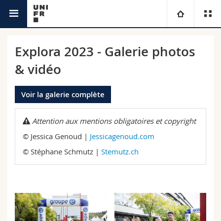
Explora
Université
Explora 2023 - Galerie photos
& vidéo
Facultés
Etudes
Vous êtes
Campus
Voir la galerie complète
Théologie
Recherche
Attention aux mentions obligatoires et copyright
Ressources
Droit
Futurs étudiants
© Jessica Genoud |
Jessicagenoud.com
Université
Sciences économiques et sociales et management
Etudiants
Annuaire du personnel
© Stéphane Schmutz |
Stemutz.ch
Formation continue
Lettres et sciences humaines
Médias
Plan d'accès
Sciences de l'éducation et de la formation
Chercheurs
Bibliothèques