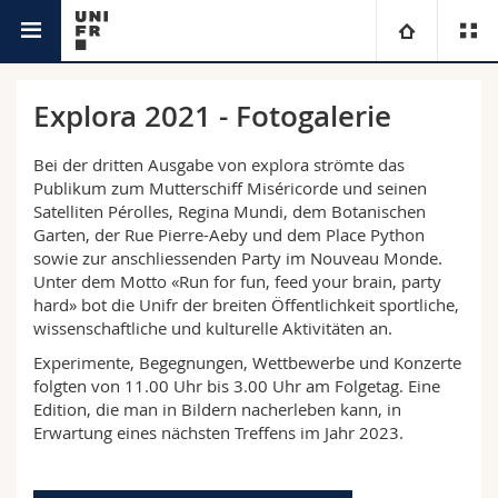
Explora
Universität
Explora 2021 - Fotogalerie
Fakultäten
Studium
Bei der dritten Ausgabe von explora strömte das
Publikum zum Mutterschiff Miséricorde und seinen
Satelliten Pérolles, Regina Mundi, dem Botanischen
Informationen für
Campus
Theologische Fak.
Garten, der Rue Pierre-Aeby und dem Place Python
sowie zur anschliessenden Party im Nouveau Monde.
Forschung
Ressourcen
Rechtswissenschaftliche Fak.
Studieninteressierte
Unter dem Motto «Run for fun, feed your brain, party
hard» bot die Unifr der breiten Öffentlichkeit sportliche,
wissenschaftliche und kulturelle Aktivitäten an.
Universität
Wirtschafts- und Sozialwissenschaftliche Fak.
Studierende
Personenverzeichnis
Experimente, Begegnungen, Wettbewerbe und Konzerte
folgten von 11.00 Uhr bis 3.00 Uhr am Folgetag. Eine
Weiterbildung
Philosophische Fak.
Medien
Ortsplan
Edition, die man in Bildern nacherleben kann, in
Erwartung eines nächsten Treffens im Jahr 2023.
Fak. für Erziehungs- und Bildungswissenschaften
Forschende
Bibliotheken