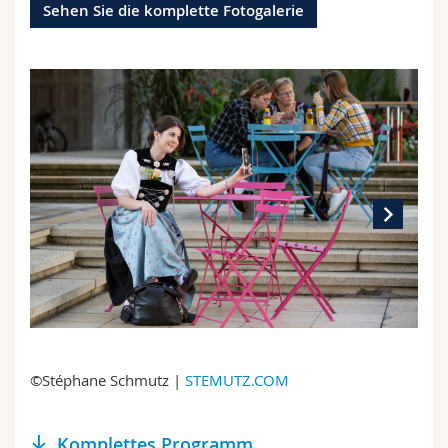
Sehen Sie die komplette Fotogalerie
Math.-Nat. und Med. Fak.
Mitarbeitende
Webmail
Interfakultär
Doktorierende
Vorlesungsverzeichnis
MyUnifr
©Stéphane Schmutz |
STEMUTZ.COM
Komplettes Programm