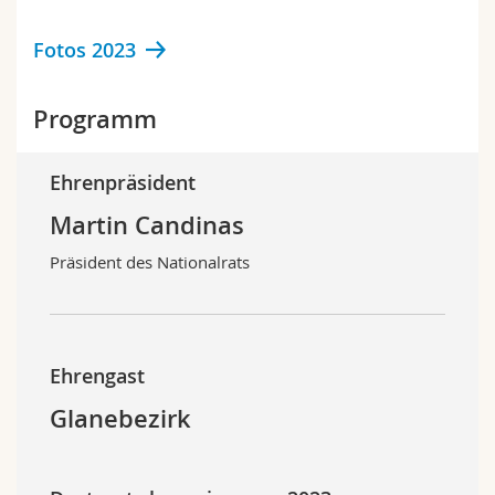
Math.-Nat. und Med. Fak.
Mitarbeitende
Webmail
Fotos 2023
Interfakultär
Doktorierende
Vorlesungsverzeichnis
Programm
MyUnifr
Ehrenpräsident
Martin Candinas
Präsident des Nationalrats
Ehrengast
Glanebezirk