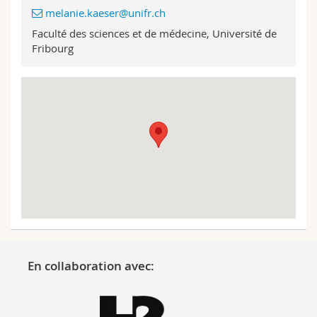
Sciences et médecine
Collaborateurs
Webmail
melanie.kaeser@unifr.ch
Faculté des sciences et de médecine, Université de
Fribourg
Interfacultaire
Doctorants
Programme des cours
MyUnifr
En collaboration avec: