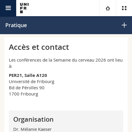
Faculté des sciences et de médecine
Semaine du cerveau
Université
Pratique
Facultés
Etudes
Accès et contact
Vous êtes
Campus
Théologie
Les conférences de la Semaine du cerveau 2026 ont lieu
à:
Recherche
Ressources
Droit
Futurs étudiants
PER21, Salle A120
Université de Fribourg
Bd de Pérolles 90
Université
Sciences économiques et sociales et management
Etudiants
Annuaire du personnel
1700 Fribourg
Formation continue
Lettres et sciences humaines
Médias
Plan d'accès
Organisation
Sciences de l'éducation et de la formation
Chercheurs
Bibliothèques
Dr. Mélanie Kaeser