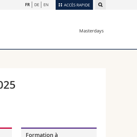
FR
DE
EN
ACCÈS RAPIDE
Annuaire du personnel
Masterdays
Plan d'accès
nts
Bibliothèques
Webmail
rs
Programme des cours
MyUnifr
025
Formation à