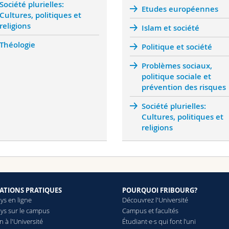
Société plurielles:
Etudes européennes
Cultures, politiques et
religions
Islam et société
Théologie
Politique et société
Problèmes sociaux,
politique sociale et
prévention des risques
Société plurielles:
Cultures, politiques et
religions
ATIONS PRATIQUES
POURQUOI FRIBOURG?
ys en ligne
Découvrez l'Université
ys sur le campus
Campus et facultés
 à l'Université
Étudiant·e·s qui font l’uni