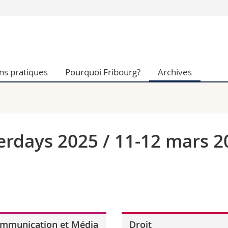
Vous êtes
Futurs étudia
Etudiants
ns pratiques
Pourquoi Fribourg?
Archives
conomiques et sociales et management
Médias
 sciences humaines
Chercheurs
 l'éducation et de la formation
Collaborateu
t médecine
Doctorants
aire
rdays 2025 / 11-12 mars 2
mmunication et Média
Droit