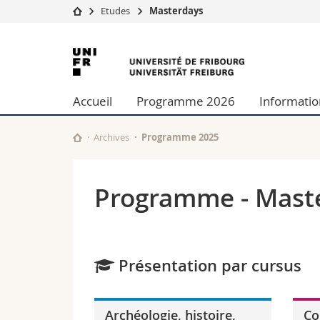
Etudes
Masterdays
Université
Facultés
Université
Etudes
Théologie
de
Campus
Droit
Accueil
Programme 2026
Informatio
Recherche
Sciences é
Fribourg
Université
Lettres et
Formation continue
Sciences de
Archives
Programme 2025
Sciences e
Interfacult
Programme - Maste
Présentation par cursus
Archéologie, histoire,
Co