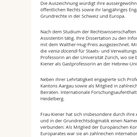
Die Auszeichnung würdigt ihre aussergewöhnl
öffentlichen Rechts sowie ihr langjähriges En
Grundrechte in der Schweiz und Europa.
Nach dem Studium der Rechtswissenschaften i
Assistentin tätig. Ihre Dissertation zu den 
mit dem Walther-Hug-Preis ausgezeichnet. Mit i
die
venia docendi
für Staats- und Verwaltungs
Professorin an der Universität Zürich, wo sie 
Kiener als Gastprofessorin an der Hebrew-Univ
Neben ihrer Lehrtätigkeit engagierte sich Prof
Kantons Aargau sowie als Mitglied in zahlre
Beiräten. Internationale Forschungsaufenthal
Heidelberg.
Frau Kiener hat sich insbesondere durch ihre 
und in der Grundrechtsdogmatik einen Namen g
verbunden: Als Mitglied der Europäischen K
Europarates war sie an zahlreichen internati