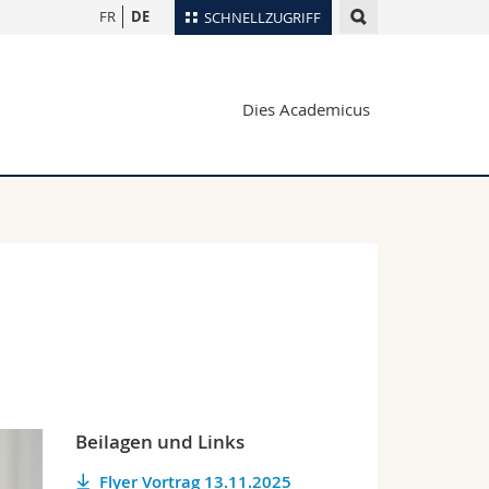
FR
DE
SCHNELLZUGRIFF
für
Personenverzeichnis
Dies Academicus
Ortsplan
te
Bibliotheken
Webmail
Vorlesungsverzeichnis
MyUnifr
Beilagen und Links
Flyer Vortrag 13.11.2025