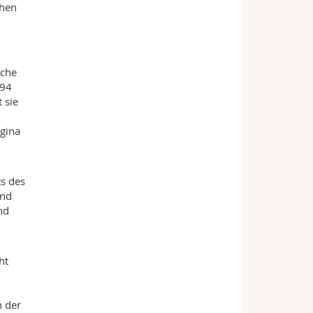
chen
iche
994
 sie
egina
ts des
und
nd
ht
n der