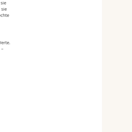
sie
 sie
echte
erte.
 –