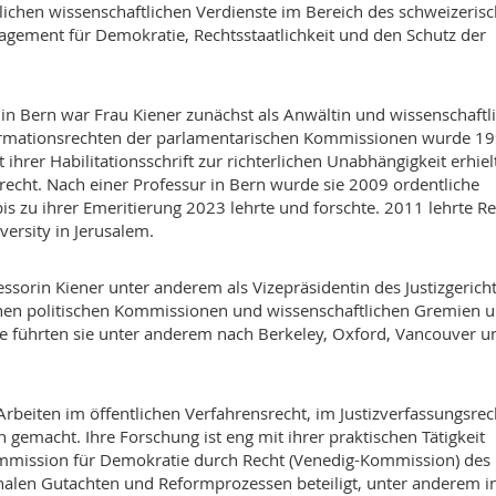
ichen wissenschaftlichen Verdienste im Bereich des schweizeris
gagement für Demokratie, Rechtsstaatlichkeit und den Schutz der
n Bern war Frau Kiener zunächst als Anwältin und wissenschaftl
Informationsrechten der parlamentarischen Kommissionen wurde 1
hrer Habilitationsschrift zur richterlichen Unabhängigkeit erhielt
recht. Nach einer Professur in Bern wurde sie 2009 ordentliche
bis zu ihrer Emeritierung 2023 lehrte und forschte. 2011 lehrte R
ersity in Jerusalem.
essorin Kiener unter anderem als Vizepräsidentin des Justizgerich
ichen politischen Kommissionen und wissenschaftlichen Gremien 
te führten sie unter anderem nach Berkeley, Oxford, Vancouver u
Arbeiten im öffentlichen Verfahrensrecht, im Justizverfassungsrec
emacht. Ihre Forschung ist eng mit ihrer praktischen Tätigkeit
ommission für Demokratie durch Recht (Venedig-Kommission) des
onalen Gutachten und Reformprozessen beteiligt, unter anderem i