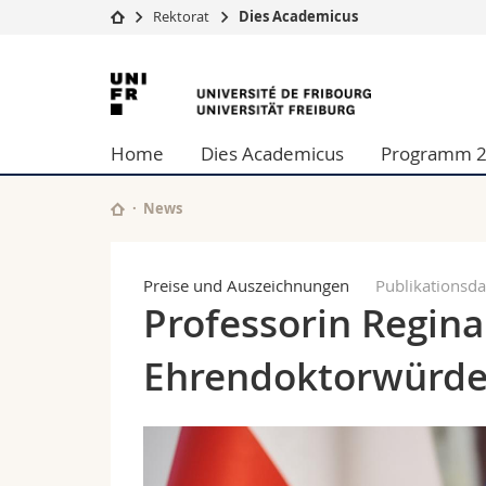
Rektorat
Dies Academicus
Universität
Fakultäten
Universität
Studium
Theologische Fa
Freiburg
Campus
Rechtswissensch
Home
Dies Academicus
Programm 
Forschung
Wirtschafts- un
Universität
Philosophische 
Weiterbildung
Fak. für Erzieh
News
Math.-Nat. und
Interfakultär
Preise und Auszeichnungen
Publikationsd
Professorin Regina
Ehrendoktorwürd